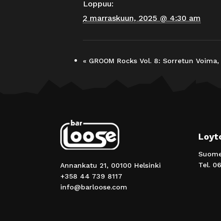
Loppuu:
2 marraskuun, 2025 @ 4:30 am
«
GROOM Rocks Vol. 8: Sorretun Voima, P
Loyt
Suomen
Tel.
06
Annankatu 21, 00100 Helsinki
+358 44 739 8117
info@barloose.com