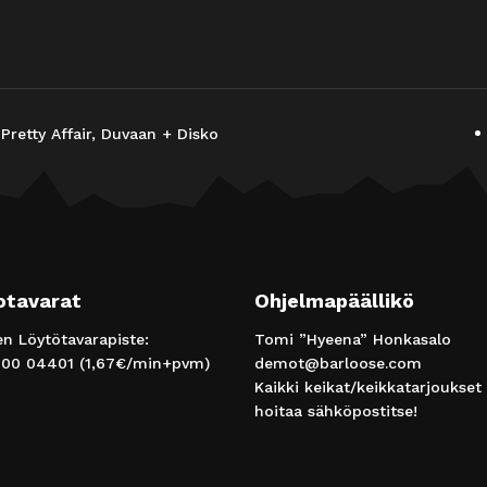
retty Affair, Duvaan + Disko
otavarat
Ohjelmapäällikö
 Löytötavarapiste:
Tomi ”Hyeena” Honkasalo
00 04401
(1,67€/min+pvm)
demot@barloose.com
Kaikki keikat/keikkatarjoukset
hoitaa sähköpostitse!