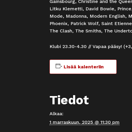
Gainsbourg, Christine and the Quee
Litku Klemetti, David Bowie, Princ
Mode, Madonna, Modern English, Me
Phoenix, Patrick Wolf, Saint Etienn
The Clash, The Smiths, The Under
Klubi 23.30-4.30 // Vapaa pääsy! (+
Lisää kalenteriin
Tiedot
Alkaa:
1 marraskuun, 2025 @ 11:30 pm