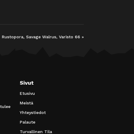
Rustopora, Savage Walrus, Varisto 66
»
Sivut
Etusivu
Meistä
 tulee
Yhteystiedot
Palaute
Turvallinen Tila