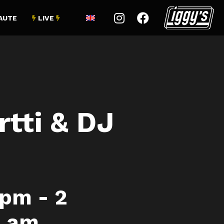


LIVE
AUTE


tti & DJ
 pm
-
2
0 am