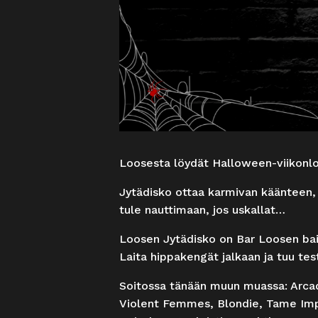
Loosesta löydät Halloween-viikonl
Jytädisko ottaa karmivan käänteen, 
tule nauttimaan, jos uskallat…
Loosen Jytädisko on Bar Loosen bail
Laita hippakengät jalkaan ja tuu test
Soitossa tänään muun muassa: Arcad
Violent Femmes, Blondie, Tame Impa