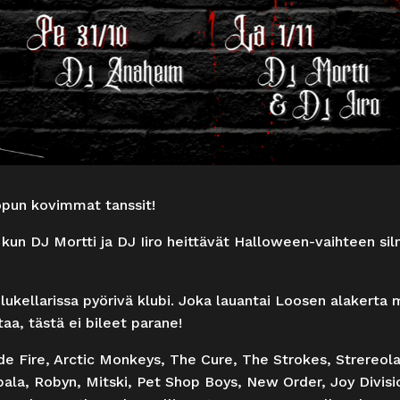
opun kovimmat tanssit!
kun DJ Mortti ja DJ Iiro heittävät Halloween-vaihteen sil
ukellarissa pyörivä klubi. Joka lauantai Loosen alakerta m
aa, tästä ei bileet parane!
e Fire, Arctic Monkeys, The Cure, The Strokes, Strereola
la, Robyn, Mitski, Pet Shop Boys, New Order, Joy Divisio