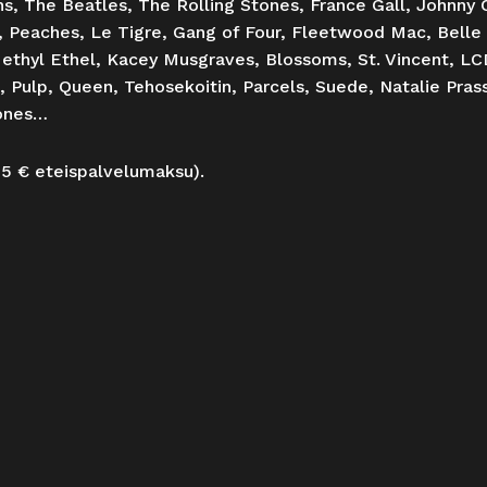
ns, The Beatles, The Rolling Stones, France Gall, Johnny
e, Peaches, Le Tigre, Gang of Four, Fleetwood Mac, Belle
thyl Ethel, Kacey Musgraves, Blossoms, St. Vincent, L
e, Pulp, Queen, Tehosekoitin, Parcels, Suede, Natalie Pra
tones…
3,5 € eteispalvelumaksu).