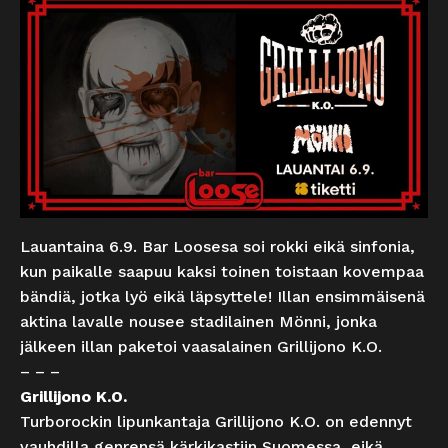
Lauantaina 6.9. Bar Loosesa soi rokki eikä sinfonia,
kun paikalle saapuu kaksi toinen toistaan kovempaa
bändiä, jotka lyö eikä läpsyttele! Illan ensimmäisenä
aktina lavalle nousee stadilainen Mönni, jonka
jälkeen illan paketoi vaasalainen Grillijono K.O.
– – –
Grillijono K.O.
Turborockin lipunkantaja Grillijono K.O. on edennyt
vauhdilla genrensä kärkikastiin Suomessa, eikä