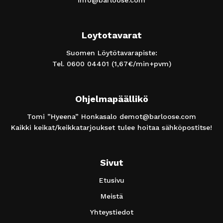
Loytotavarat
Suomen Löytötavarapiste:
Tel.
0600 04401
(1,67€/min+pvm)
Ohjelmapäällikö
Tomi ”Hyeena” Honkasalo
demot@barloose.com
Kaikki keikat/keikkatarjoukset tulee hoitaa sähköpostitse!
Sivut
Etusivu
Meistä
Yhteystiedot