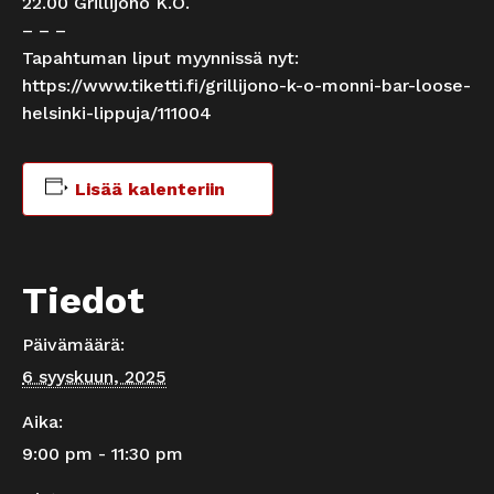
22.00 Grillijono K.O.
– – –
Tapahtuman liput myynnissä nyt:
https://www.tiketti.fi/grillijono-k-o-monni-bar-loose-
helsinki-lippuja/111004
Lisää kalenteriin
Tiedot
Päivämäärä:
6 syyskuun, 2025
Aika:
9:00 pm - 11:30 pm