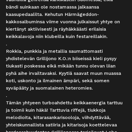
bändi suinkaan ole nostamassa jalkaansa
kaasupedaalilta. Kehutun Härmägeddon-
kakkosalbuminsa viime vuonna julkaissut yhtye on
kiertänyt aktiivisesti ja räyhäkkäästi erilaisia
keikkalavoja niin klubeilla kuin festareillakin.
.
Rokkia, punkkia ja metallia saumattomasti
yhdistelevän Grillijono K.O.:n biiseissä kieli pysyy
tiukasti poskessa eikä mikään tunnu olevan liian
pyhä aihe irvailtavaksi. Kyytiä saavat muun muassa
koti, uskonto ja ilmainen ämpäri, sekä somen
syväpääty ja suomalainen heteromies.
.
Tämän yhtyeen turboahdettu keikkaenergia tarttuu
ja toimii kuin häkä! Tarttuvia riffejä, tiukkoja
melodioita, kitarasankarisooloja, viihdyttävää,
yhteiskunnallista satiiria ja kitarisoja koettelevaa