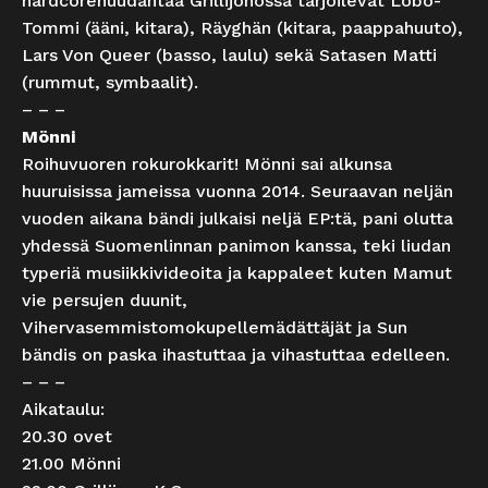
hardcorehuudantaa Grillijonossa tarjoilevat Lobo-
Tommi (ääni, kitara), Räyghän (kitara, paappahuuto),
Lars Von Queer (basso, laulu) sekä Satasen Matti
(rummut, symbaalit).
– – –
Mönni
Roihuvuoren rokurokkarit! Mönni sai alkunsa
huuruisissa jameissa vuonna 2014. Seuraavan neljän
vuoden aikana bändi julkaisi neljä EP:tä, pani olutta
yhdessä Suomenlinnan panimon kanssa, teki liudan
typeriä musiikkivideoita ja kappaleet kuten Mamut
vie persujen duunit,
Vihervasemmistomokupellemädättäjät ja Sun
bändis on paska ihastuttaa ja vihastuttaa edelleen.
– – –
Aikataulu:
20.30 ovet
21.00 Mönni