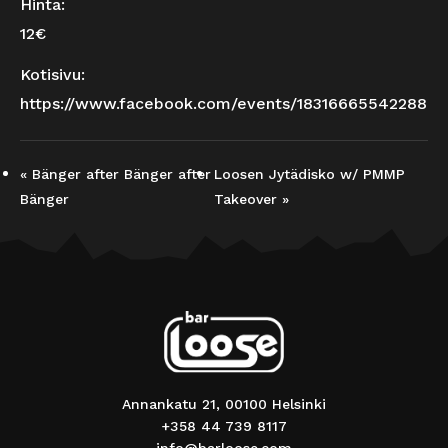
Hinta:
12€
Kotisivu:
https://www.facebook.com/events/1831666554228889
«
Bänger after Bänger after
Loosen Jytädisko w/ PMMP
Bänger
Takeover
»
Annankatu 21, 00100 Helsinki
+358 44 739 8117
info@barloose.com