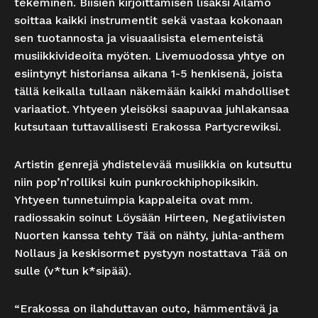
tekeminen. Biisien kirjoittamisen lisäksi Ailamo
soittaa kaikki instrumentit sekä vastaa kokonaan
sen tuotannosta ja visuaalisista elementeistä
musiikkivideoita myöten. Livemuodossa yhtye on
esiintynyt historiansa aikana 1-5 henkisenä, joista
tällä keikalla tullaan näkemään kaikki mahdolliset
variaatiot. Yhtyeen yleisöksi saapuvaa juhlakansaa
kutsutaan tuttavallisesti Erakossa Partycrewiksi.
Artistin genrejä yhdistelevää musiikkia on kutsuttu
niin pop’n’rolliksi kuin punkrockhiphopiksikin.
Yhtyeen tunnetuimpia kappaleita ovat mm.
radiossakin soinut Löysään Hirteen, Negatiivisten
Nuorten kanssa tehty Tää on nähty, juhla-anthem
Nollaus ja keskisormet pystyyn nostattava Tää on
sulle (v*tun k*sipää).
“Erakossa on ilahduttavan outo, hämmentävä ja