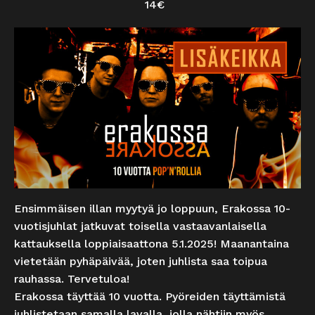
14€
Ensimmäisen illan myytyä jo loppuun, Erakossa 10-
vuotisjuhlat jatkuvat toisella vastaavanlaisella
kattauksella loppiaisaattona 5.1.2025! Maanantaina
vietetään pyhäpäivää, joten juhlista saa toipua
rauhassa. Tervetuloa!
Erakossa täyttää 10 vuotta. Pyöreiden täyttämistä
juhlistetaan samalla lavalla, jolla nähtiin myös