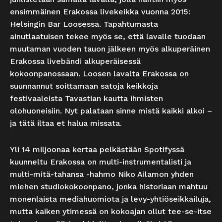
ensimmäinen Erakossa livekeikka vuonna 2015:
Helsingin Bar Loosessa. Tapahtumasta
ainutlaatuisen tekee myös se, että lavalle tuodaan
muutaman vuoden tauon jälkeen myös alkuperäinen
Erakossa livebändi alkuperäisessä
kokoonpanossaan. Loosen lavalta Erakossa on
suunnannut soittamaan satoja keikkoja
festivaaleista Tavastian kautta ihmisten
olohuoneisiin. Nyt palataan sinne mistä kaikki alkoi –
ja tätä iltaa et halua missata.
Yli 14 miljoonaa kertaa pelkästään Spotifyssä
kuunneltu Erakossa on multi-instrumentalisti ja
multi-mitä-tahansa -hahmo Niko Ailamon yhden
miehen studiokokoonpano, jonka historiaan mahtuu
monenlaista mediahuomiota ja levy-yhtiöseikkailuja,
mutta kaiken ytimessä on kokoajan ollut tee-se-itse