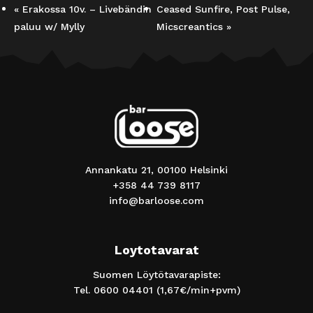
«
Erakossa 10v. – Livebändin
Ceased Sunfire, Post Pulse,
paluu w/ Mylly
Micscreantics
»
Annankatu 21, 00100 Helsinki
+358 44 739 8117
info@barloose.com
Loytotavarat
Suomen Löytötavarapiste:
Tel.
0600 04401
(1,67€/min+pvm)