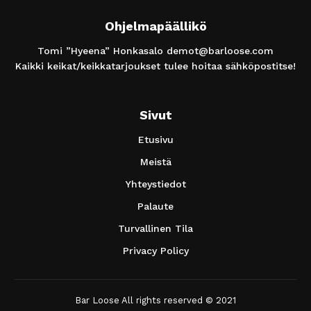
Ohjelmapäällikö
Tomi ”Hyeena” Honkasalo
demot@barloose.com
Kaikki keikat/keikkatarjoukset tulee hoitaa sähköpostitse!
Sivut
Etusivu
Meistä
Yhteystiedot
Palaute
Turvallinen Tila
Privacy Policy
Bar Loose All rights reserved © 2021