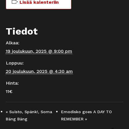
Lisää kalenteriin
Tiedot
Alkaa:
19 joulukuun, 2025 @ 9:00 pm
Loppuu:
20 joulukuun, 2025 @ 4:30 am
Hinta:
11€
«
Suisto, Spänk!, Soma
Emodisko goes A DAY TO
Bäng Bäng
REMEMBER
»