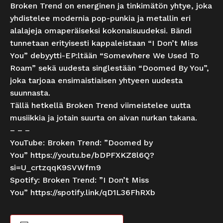
Broken Trend on energinen ja tinkimätön yhtye, joka
yhdistelee modernia pop-punkia ja metallin eri
alalajeja omaperäiseksi kokonaisuudeksi. Bändi
tunnetaan erityisesti kappaleistaan “I Don’t Miss
You” debyytti-EP:ltään “Somewhere We Used To
Roam” sekä uudesta singlestään “Doomed By You”,
joka tarjoaa ensimaistiaisen yhtyeen uudesta
suunnasta.
Tällä hetkellä Broken Trend viimeistelee uutta
musiikkia ja jotain suurta on aivan nurkan takana.
– – –
YouTube: Broken Trend: ”Doomed by
You”
https://youtu.be/bDPFXKZ8l6Q?
si=U_crtzqqK9SVWfm9
Spotify: Broken Trend: ”I Don’t Miss
You”
https://spotify.link/qD1L36FhRXb