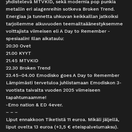
yhdistelevä MTVKID, sekä modernia pop punkia
metallin eri alagenreihin sotkeva Broken Trend.
Energiaa ja tunnetta uhkuvan keikkaillan jatkoiksi
tarjoilemme alkuvuoden teemailtaäänestyksemme
voittajista viimeisen eli A Day to Remember -
spesiaalin! Illan aikataulu:
20:30 Ovet
21.00 KYYT
21.45 MTVKID
22.30 Broken Trend
23.45–04.00 Emodisko goes A Day to Remember
Lämpimästi tervetuloa juhlistamaan Emodiskon 3-
vuotista taivalta vuoden 2025 viimeiseen
tapahtumaamme!
-Emo nation & ED 4ever.
– – –
Liput ennakkoon Tiketistä 11 euroa. Mikäli jäljellä,
liput ovelta 13 euroa (+3,5 € eteispalvelumaksu).