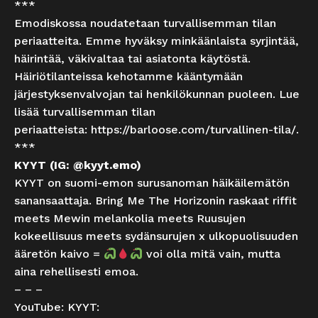
***
Emodiskossa noudatetaan turvallisemman tilan
periaatteita. Emme hyväksy minkäänlaista syrjintää,
häirintää, väkivaltaa tai asiatonta käytöstä.
Häiriötilanteissa kehotamme kääntymään
järjestyksenvalvojan tai henkilökunnan puoleen. Lue
lisää turvallisemman tilan
periaatteista:
https://barloose.com/turvallinen-tila/
.
***
KYYT (IG: @kyyt.emo)
KYYT on suomi-emon surusanoman häikäilemätön
sanansaattaja. Bring Me The Horizonin raskaat riffit
meets Mewin melankolia meets Ruusujen
kokeellisuus meets sydänsurujen x ulkopuolisuuden
ääretön kaivo =
voi olla mitä vain, mutta
aina rehellisesti emoa.
– – –
YouTube: KYYT: