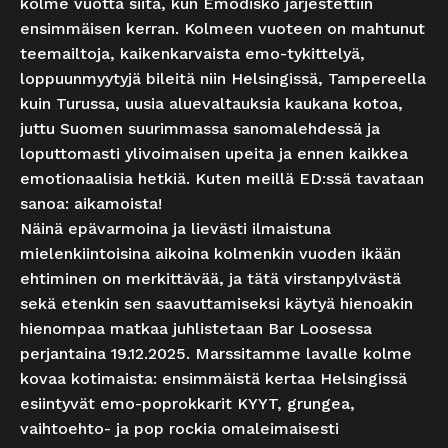
kolme vuotta siitä, kun Emodisko järjestettiin
ensimmäisen kerran. Kolmeen vuoteen on mahtunut
teemailtoja, kaikenkarvaista emo-tykittelyä,
loppuunmyytyjä bileitä niin Helsingissä, Tampereella
kuin Turussa, uusia aluevaltauksia kaukana kotoa,
juttu Suomen suurimmassa sanomalehdessä ja
loputtomasti ylivoimaisen upeita ja ennen kaikkea
emotionaalisia hetkiä. Kuten meillä ED:ssä tavataan
sanoa: aikamoista!
Näinä epävarmoina ja lievästi ilmaistuna
mielenkiintoisina aikoina kolmenkin vuoden ikään
ehtiminen on merkittävää, ja tätä virstanpylvästä
sekä etenkin sen saavuttamiseksi käytyä hienoakin
hienompaa matkaa juhlistetaan Bar Loosessa
perjantaina 19.12.2025. Marssitamme lavalle kolme
kovaa kotimaista: ensimmäistä kertaa Helsingissä
esiintyvät emo-poprokkarit KYYT, grungea,
vaihtoehto- ja pop rockia omaleimaisesti