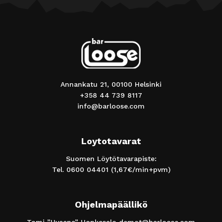
Annankatu 21, 00100 Helsinki
+358 44 739 8117
info@barloose.com
Loytotavarat
Suomen Löytötavarapiste:
Tel.
0600 04401
(1,67€/min+pvm)
Ohjelmapäällikö
Tomi ”Hyeena” Honkasalo
demot@barloose.com