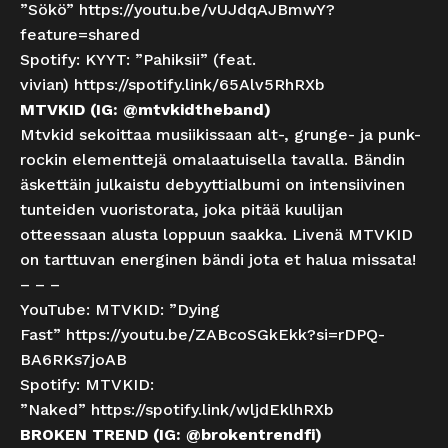
”Sökö”
https://youtu.be/vUJdqAJBmwY?
feature=shared
Spotify: KYYT: ”Pahiksii” (feat.
vivian)
https://spotify.link/65Alv5RhRXb
MTVKID (IG: @mtvkidtheband)
Mtvkid sekoittaa musiikissaan alt-, grunge- ja punk-
rockin elementtejä omalaatuisella tavalla. Bändin
äskettäin julkaistu debyyttialbumi on intensiivinen
tunteiden vuoristorata, joka pitää kuulijan
otteessaan alusta loppuun saakka. Livenä MTVKID
on tarttuvan energinen bändi jota et halua missata!
– – –
YouTube: MTVKID: ”Dying
Fast”
https://youtu.be/ZABcoSGkEkk?si=rDPQ-
BA6RKs7joAB
Spotify: MTVKID:
”Naked”
https://spotify.link/wljdEklhRXb
BROKEN TREND (IG: @brokentrendfi)