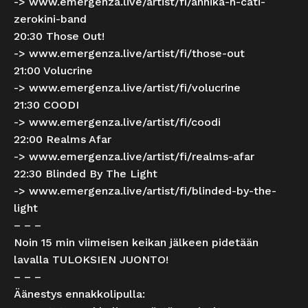
->
www.emergenza.live/artist/fi/annika-h-cati-
zerokini-band
20:30 Those Out!
->
www.emergenza.live/artist/fi/those-out
21:00 Volucrine
->
www.emergenza.live/artist/fi/volucrine
21:30 COODI
->
www.emergenza.live/artist/fi/coodi
22:00 Realms Afar
->
www.emergenza.live/artist/fi/realms-afar
22:30 Blinded By The Light
->
www.emergenza.live/artist/fi/blinded-by-the-
light
– – –
Noin 15 min viimeisen keikan jälkeen pidetään
lavalla TULOKSIEN JUONTO!
– – –
Äänestys ennakkolipulla: