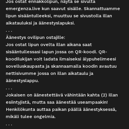
Jos ostat ennakkolipun, näytä se sivulta
emergenza.live kun saavut sisälle. Skannattuamme
lipun sisääntulleeksi, muuttuu se sivustolla illan
aikatauluksi ja äänestyslapuksi.
. . .
Äänestys ovilipun ostajille:
Jos ostat lipun ovelta illan aikana saat
sisääntullessasi lapun jossa on QR-koodi. QR-
koodilukijan voit ladata ilmaiseksi älypuhelimeesi
sovelluskaupasta ja skannaamalla koodin avautuu
nettisivumme jossa on illan aikataulu ja
äänestyslappu.
. . .
Jokaisen on äänestettävä vähintään kahta (2) illan
esiintyjistä, mutta saa äänestää useampaakin!
Henkilökunta auttaa paikan päällä äänestyksessä,
mikäli tulee ongelmia.
. . .