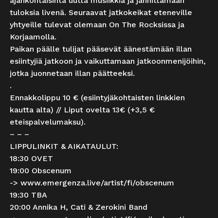
ajankohtaisinta uutta musiikkia ja jännittämään
tuloksia livenä. Seuraavat jatkokeikat eteneville
yhtyeille tulevat olemaan On The Rocksissa ja
Korjaamolla.
Paikan päälle tulijat pääsevät äänestämään illan
esiintyjiä jatkoon ja vaikuttamaan jatkoonmenijöihin,
jotka juonnetaan illan päätteeksi.
.
Ennakkolippu 10 € (esiintyjäkohtaisten linkkien
kautta alta) // Liput ovelta 13€ (+3,5 €
eteispalvelumaksu).
– – –
LIPPULINKIT & AIKATAULUT:
18:30 OVET
19:00 Obscenum
->
www.emergenza.live/artist/fi/obscenum
19:30 TBA
20:00 Annika H, Cati & Zerokini Band