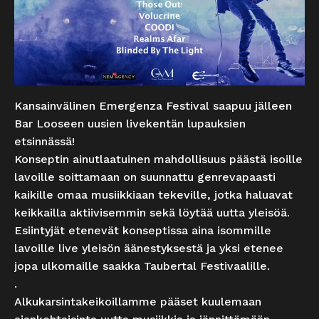
Kansainvälinen Emergenza Festival saapuu jälleen
Bar Looseen uusien livekentän lupauksien
etsinnässä!
Konseptin ainutlaatuinen mahdollisuus päästä isoille
lavoille soittamaan on suunnattu genrevapaasti
kaikille omaa musiikkiaan tekeville, jotka haluavat
keikkailla aktiivisemmin sekä löytää uutta yleisöä.
Esiintyjät etenevät konseptissa aina isommille
lavoille live yleisön äänestyksestä ja yksi etenee
jopa ulkomaille saakka Taubertal Festivaalille.
.
Alkukarsintakeikoillamme pääset kuulemaan