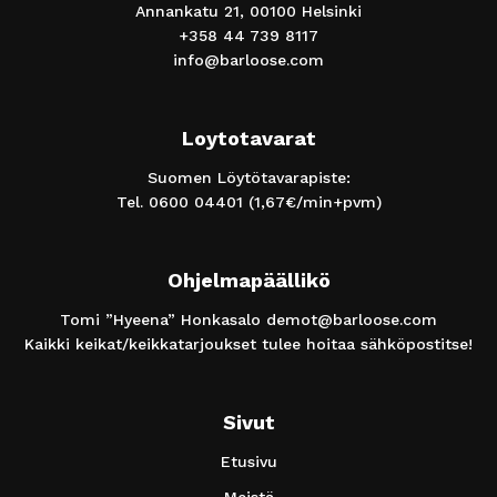
Annankatu 21, 00100 Helsinki
+358 44 739 8117
info@barloose.com
Loytotavarat
Suomen Löytötavarapiste:
Tel.
0600 04401
(1,67€/min+pvm)
Ohjelmapäällikö
Tomi ”Hyeena” Honkasalo
demot@barloose.com
Kaikki keikat/keikkatarjoukset tulee hoitaa sähköpostitse!
Sivut
Etusivu
Meistä