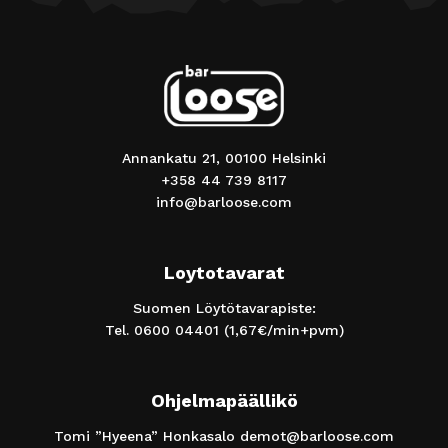
Annankatu 21, 00100 Helsinki
+358 44 739 8117
info@barloose.com
Loytotavarat
Suomen Löytötavarapiste:
Tel.
0600 04401
(1,67€/min+pvm)
Ohjelmapäällikö
Tomi ”Hyeena” Honkasalo
demot@barloose.com