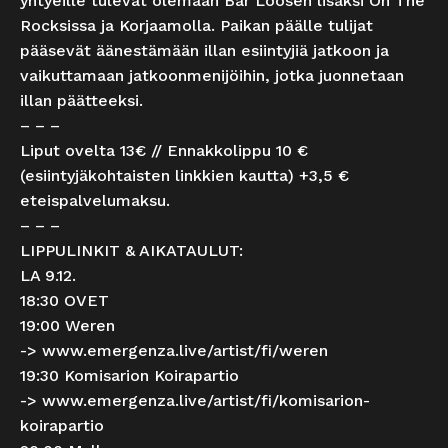
yhtyeille tulevat olemaan Bar Loosen lisäksi On The
Rocksissa ja Korjaamolla. Paikan päälle tulijat
pääsevät äänestämään illan esiintyjiä jatkoon ja
vaikuttamaan jatkoonmenijöihin, jotka juonnetaan
illan päätteeksi.
– – –
Liput ovelta 13€ // Ennakkolippu 10 €
(esiintyjäkohtaisten linkkien kautta) +3,5 €
eteispalvelumaksu.
– – –
LIPPULINKIT & AIKATAULUT:
LA 9.12.
18:30 OVET
19:00 Weren
->
www.emergenza.live/artist/fi/weren
19:30 Komisarion Koirapartio
->
www.emergenza.live/artist/fi/komisarion-
koirapartio