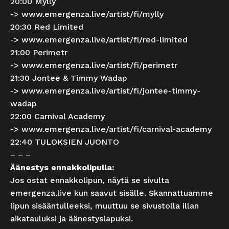
20:00 Mylly
->
www.emergenza.live/artist/fi/mylly
20:30 Red Limited
->
www.emergenza.live/artist/fi/red-limited
21:00 Perimetr
->
www.emergenza.live/artist/fi/perimetr
21:30 Jontee & Timmy Wadap
->
www.emergenza.live/artist/fi/jontee-timmy-
wadap
22:00 Carnival Academy
->
www.emergenza.live/artist/fi/carnival-academy
22:40 TULOKSIEN JUONTO
– – –
Äänestys ennakkolipulla:
Jos ostat ennakkolipun, näytä se sivulta
emergenza.live kun saavut sisälle. Skannattuamme
lipun sisääntulleeksi, muuttuu se sivustolla illan
aikatauluksi ja äänestyslapuksi.