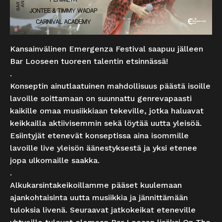
Kansainvälinen Emergenza Festival saapuu jälleen
Bar Looseen tuoreen talentin etsinnässä!
.
Konseptin ainutlaatuinen mahdollisuus päästä isoille
lavoille soittamaan on suunnattu genrevapaasti
kaikille omaa musiikkiaan tekeville, jotka haluavat
keikkailla aktiivisemmin sekä löytää uutta yleisöä.
Esiintyjät etenevät konseptissa aina isommille
lavoille live yleisön äänestyksestä ja yksi etenee
jopa ulkomaille saakka.
.
Alkukarsintakeikoillamme pääset kuulemaan
ajankohtaisinta uutta musiikkia ja jännittämään
tuloksia livenä. Seuraavat jatkokeikat eteneville