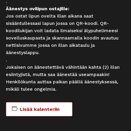
.
Äänestys ovilipun ostajille:
Jos ostat lipun ovelta illan aikana saat
sisääntullessasi lapun jossa on QR-koodi. QR-
koodilukijan voit ladata ilmaiseksi älypuhelimeesi
sovelluskaupasta ja skannaamalla koodin avautuu
nettisivumme jossa on illan aikataulu ja
äänestyslappu.
.
Jokaisen on äänestettävä vähintään kahta (2) illan
esiintyjistä, mutta saa äänestää useampaakin!
Henkilökunta auttaa paikan päällä äänestyksessä,
mikäli tulee ongelmia.
Lisää kalenteriin