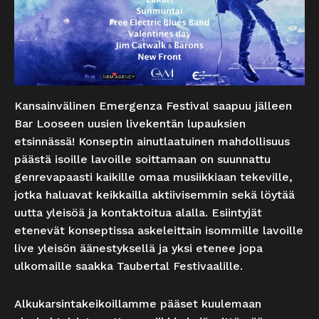
Kansainvälinen Emergenza Festival saapuu jälleen
Bar Looseen uusien livekentän lupauksien
etsinnässä! Konseptin ainutlaatuinen mahdollisuus
päästä isoille lavoille soittamaan on suunnattu
genrevapaasti kaikille omaa musiikkiaan tekeville,
jotka haluavat keikkailla aktiivisemmin sekä löytää
uutta yleisöä ja kontaktoitua alalla. Esiintyjät
etenevät konseptissa askeleittain isommille lavoille
live yleisön äänestyksellä ja yksi etenee jopa
ulkomaille saakka Taubertal Festivaalille.
Alkukarsintakeikoillamme pääset kuulemaan