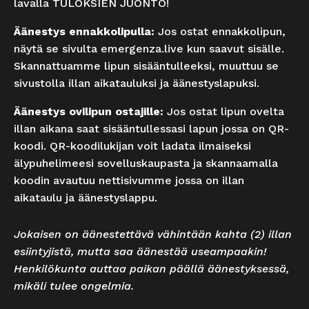
lavalla TULOKSIEN JUONTO!
Äänestys ennakkolipulla:
Jos ostat ennakkolipun,
näytä se sivulta emergenza.live kun saavut sisälle.
Skannattuamme lipun sisääntulleeksi, muuttuu se
sivustolla illan aikatauluksi ja äänestyslapuksi.
Äänestys ovilipun ostajille:
Jos ostat lipun ovelta
illan aikana saat sisääntullessasi lapun jossa on QR-
koodi. QR-koodilukijan voit ladata ilmaiseksi
älypuhelimeesi sovelluskaupasta ja skannaamalla
koodin avautuu nettisivumme jossa on illan
aikataulu ja äänestyslappu.
Jokaisen on äänestettävä vähintään kahta (2) illan
esiintyjistä, mutta saa äänestää useampaakin!
Henkilökunta auttaa paikan päällä äänestyksessä,
mikäli tulee ongelmia.