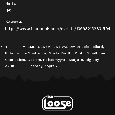
Hinta:
11€
Kotisivu:
https://www.facebook.com/events/1369321528315947/
«
EMERGENZA FESTIVAL DAY 2: Epic Pollard,
Bobomobile,
Grisforum, Musta Pönttö, Pitiful Smalltime
Ciao Babes,
Dealers, Poistomyynti, Murju-8, Big Boy
AkDK
Therapy, Kopra
»