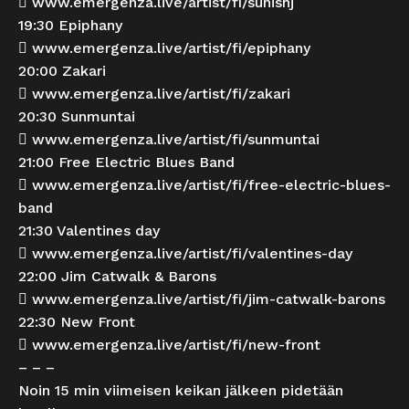

www.emergenza.live/artist/fi/sunishj
19:30 Epiphany

www.emergenza.live/artist/fi/epiphany
20:00 Zakari

www.emergenza.live/artist/fi/zakari
20:30 Sunmuntai

www.emergenza.live/artist/fi/sunmuntai
21:00 Free Electric Blues Band

www.emergenza.live/artist/fi/free-electric-blues-
band
21:30 Valentines day

www.emergenza.live/artist/fi/valentines-day
22:00 Jim Catwalk & Barons

www.emergenza.live/artist/fi/jim-catwalk-barons
22:30 New Front

www.emergenza.live/artist/fi/new-front
– – –
Noin 15 min viimeisen keikan jälkeen pidetään