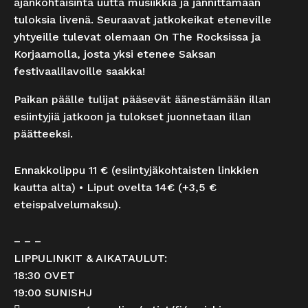
ajankohtaisinta uutta musiikkia ja jännittämään
tuloksia livenä. Seuraavat jatkokeikat eteneville
yhtyeille tulevat olemaan On The Rocksissa ja
Korjaamolla, josta yksi etenee Saksan
festivaalilavoille saakka!
Paikan päälle tulijat pääsevät äänestämään illan
esiintyjiä jatkoon ja tulokset juonnetaan illan
päätteeksi.
Ennakkolippu 11 € (esiintyjäkohtaisten linkkien
kautta alta) • Liput ovelta 14€ (+3,5 €
eteispalvelumaksu).
– – –
LIPPULINKIT & AIKATAULUT:
18:30 OVET
19:00 SUNISHJ