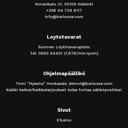
Annankatu 21, 00100 Helsinki
+358 44 739 8117
info@barloose.com
Loytotavarat
Suomen Löytötavarapiste:
Tel.
0600 04401
(1,67€/min+pvm)
Ohjelmapäällikö
Tomi ”Hyeena” Honkasalo
demot@barloose.com
Kaikki keikat/keikkatarjoukset tulee hoitaa sähköpostitse!
Sivut
Etusivu