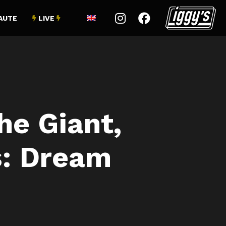


AUTE
LIVE


he Giant,
s: Dream