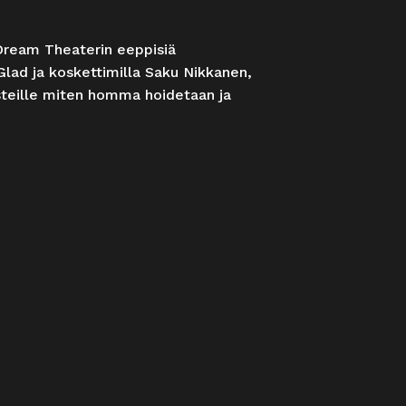
Dream Theaterin eeppisiä
 Glad ja koskettimilla Saku Nikkanen,
steille miten homma hoidetaan ja