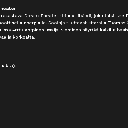
Theater
akastava Dream Theater -tribuuttibändi, joka tulkitsee 
uoottisella energialla. Sooloja tiluttavat kitaralla Tuomas
ssa Arttu Korpinen, Maija Nieminen näyttää kaikille basi
vaa ja korkealta.
umaksu).