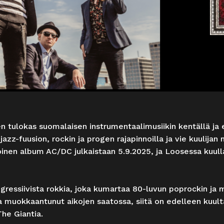
n tulokas suomalaisen instrumentaalimusiikin kentällä ja e
jazz-fuusion, rockin ja progen rajapinnoilla ja vie kuulijan 
toinen album AC/DC julkaistaan 5.9.2025, ja Loosessa kuul
ogressiivista rokkia, joka kumartaa 80-luvun poprockin ja 
 ja muokkaantunut aikojen saatossa, siitä on edelleen kuul
The Giantia.