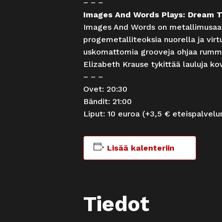
– – –
Images And Words Plays: Dream 
Images And Words on metallimusaa r
progemetalliteoksia nuorella ja virt
uskomattomia grooveja ohjaa rummui
Elizabeth Krause tykittää lauluja ko
– – –
Ovet: 20:30
Bändit: 21:00
Liput: 10 euroa (+3,5 € eteispalvel
Lisää kalenteriin
Tiedot