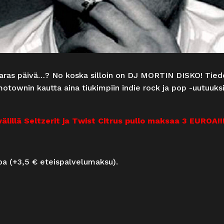
 paras päivä…? No koska silloin on DJ MORTIN DISKO! Tied
otownin kautta aina tiukimpiin indie rock ja pop -uutuuksi
älillä Seltzerit ja Twist Citrus pullo maksaa 3 EUROA!!
roa (+3,5 € eteispalvelumaksu).