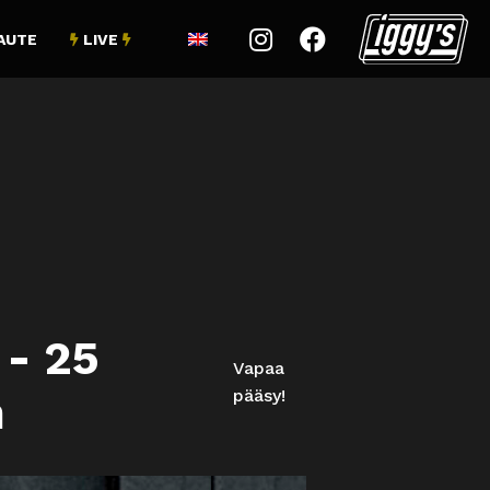


AUTE
LIVE


-
25
Vapaa
pääsy!
m