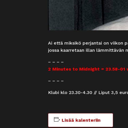
Ai että miksikö perjantai on viikon
jossa kaarretaan illan lämmittävän m
– – – –
2 Minutes to Midnight = 23.58-01 v
– – – –
Klubi klo 23.30-4.30 // Liput 3,5 eu
Lisää kalenteriin