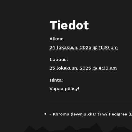
Tiedot
Alkaa:
24 lokakuun, 2025 @ 11:30 pm
Loppuu:
25 lokakuun, 2025 @ 4:30 am
Hinta:
Vapaa pääsy!
«
Khroma (levynjulkkarit) w/ Pedigree (