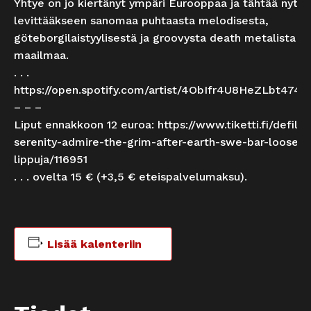
Yhtye on jo kiertänyt ympäri Eurooppaa ja tähtää nyt
levittääkseen sanomaa puhtaasta melodisesta,
göteborgilaistyylisestä ja groovysta death metalista y
maailmaa.
. . .
https://open.spotify.com/artist/4ObIfr4U8HeZLbt474L
– – –
Liput ennakkoon 12 euroa:
https://www.tiketti.fi/defile
serenity-admire-the-grim-after-earth-swe-bar-loose-
lippuja/116951
. . . ovelta 15 € (+3,5 € eteispalvelumaksu).
Lisää kalenteriin