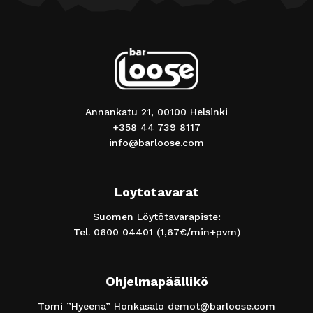
Annankatu 21, 00100 Helsinki
+358 44 739 8117
info@barloose.com
Loytotavarat
Suomen Löytötavarapiste:
Tel.
0600 04401
(1,67€/min+pvm)
Ohjelmapäällikö
Tomi ”Hyeena” Honkasalo
demot@barloose.com