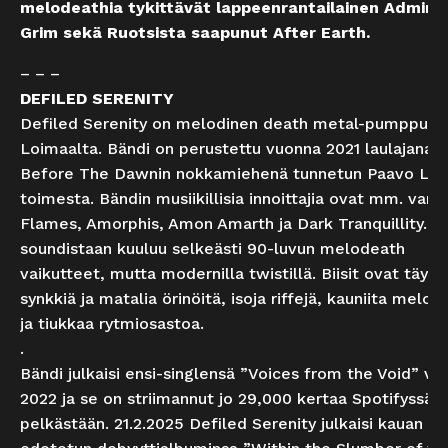
melodeathia tykittävät lappeenrantailainen Admire
Grim sekä Ruotsista saapunut After Earth.
– – –
DEFILED SERENITY
Defiled Serenity on melodinen death metal-pumppu
Loimaalta. Bändi on perustettu vuonna 2021 laulajana j
Before The Dawnin nokkamiehenä tunnetun Paavo Laa
toimesta. Bändin musiikillisia innoittajia ovat mm. vanh
Flames, Amorphis, Amon Amarth ja Dark Tranquillity. H
soundistaan kuuluu selkeästi 90-luvun melodeath
vaikutteet, mutta modernilla twistillä. Biisit ovat täynn
synkkiä ja matalia örinöitä, isoja riffejä, kauniita melodi
ja tiukkaa rytmiosastoa.
.
Bändi julkaisi ensi-singlensä ”Voices from the Void” vu
2022 ja se on striimannut jo 29,000 kertaa Spotifyssä
pelkästään. 21.2.2025 Defiled Serenity julkaisi kauan