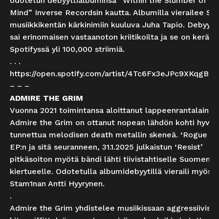
odotetun debyyttialbuminsa ”Within the Slumber of th
Mind” Inverse Recordsin kautta. Albumilla vierailee S
musiikkikentän kärkinimiin kuuluva Juha Tapio. Debyytt
sai erinomaisen vastaanoton kriitikoilta ja se on keränn
Spotifyssä yli 100,000 striimiä.
. . .
https://open.spotify.com/artist/4Tc6Fx3eJPc9XKqgBx
– – –
ADMIRE THE GRIM
Vuonna 2021 toimintansa aloittanut lappeenrantalainen
Admire the Grim on ottanut nopean lähdön kohti hyvin
tunnettua melodisen death metallin skeneä. ‘Rogue Fi
EP:n ja sitä seuranneen, 31.1.2025 julkaistun ‘Resist’
pitkäsoiton myötä bändi lähti tiivistahtiselle Suomen
kiertueelle. Odotetulla albumidebyytillä vieraili myös
Stam1nan Antti Hyyrynen.
.
Admire the Grim yhdistelee musiikissaan aggressiivista