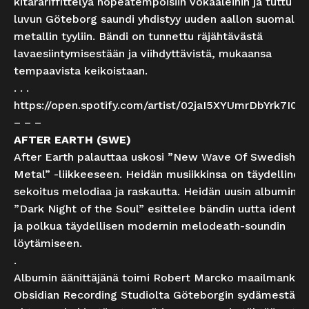
kitarariffittelyä nopeatempoisiin vokaaleihin ja tuttu 90
luvun Göteborg saundi yhdistyy uuden aallon suomalai
metallin tyyliin. Bändi on tunnettu räjähtävästä
lavaesiintymisestään ja viihdyttävistä, mukaansa
tempaavista keikoistaan.
. . .
https://open.spotify.com/artist/02jaI5XYUmrDbYrk7I0
– – –
AFTER EARTH (SWE)
After Earth palauttaa uskosi ”New Wave Of Swedish D
Metal” -liikkeeseen. Heidän musiikkinsa on täydellinen
sekoitus melodiaa ja raskautta. Heidän uusin albuminsa
”Dark Night of the Soul” esittelee bändin uutta identit
ja polkua täydellisen modernin melodeath-soundin
löytämiseen.
.
Albumin äänittäjänä toimi Robert Marcko maailmankuu
Obsidian Recording Studiolta Göteborgin sydämestä.