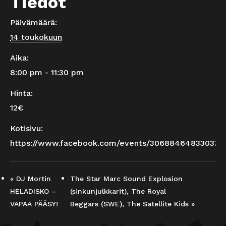
Tiedot
Päivämäärä:
14 toukokuun
Aika:
8:00 pm - 11:30 pm
Hinta:
12€
Kotisivu:
https://www.facebook.com/events/306884648330379
«
DJ Mortin
The Star Marc Sound Explosion
HELADISKO –
(sinkunjulkkarit), The Royal
VAPAA PÄÄSY!
Beggars (SWE), The Satellite Kids
»