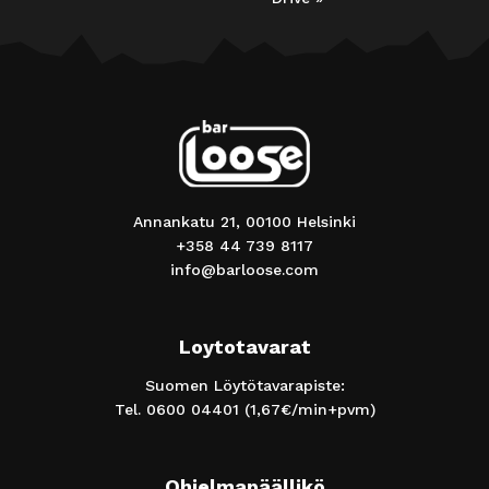
Annankatu 21, 00100 Helsinki
+358 44 739 8117
info@barloose.com
Loytotavarat
Suomen Löytötavarapiste:
Tel.
0600 04401
(1,67€/min+pvm)
Ohjelmapäällikö