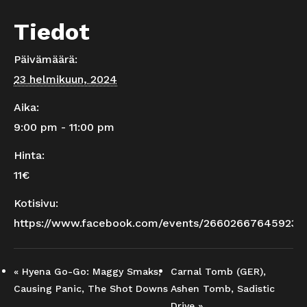
Tiedot
Päivämäärä:
23 helmikuun, 2024
Aika:
9:00 pm - 11:00 pm
Hinta:
11€
Kotisivu:
https://www.facebook.com/events/266026676459232
«
Hyena Go-Go: Maggy Smaks,
Carnal Tomb (GER),
Causing Panic, The Shot Downs
Ashen Tomb, Sadistic
Drive
»