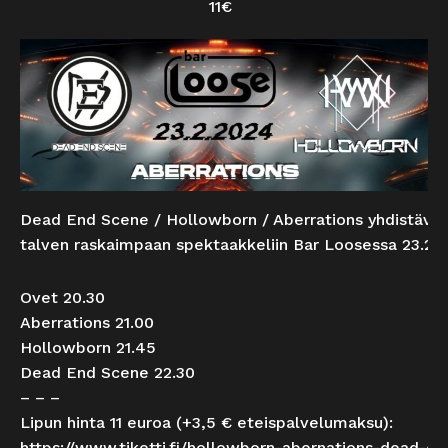
11€
Dead End Scene / Hollowborn / Aberrations yhdistävä
talven raskaimpaan spektaakkeliin Bar Loosessa 23.2.2
Ovet 20.30
Aberrations 21.00
Hollowborn 21.45
Dead End Scene 22.30
– – –
Lipun hinta 11 euroa (+3,5 € eteispalvelumaksu):
https://www.tiketti.fi/hollowborn-abernations-dead-e