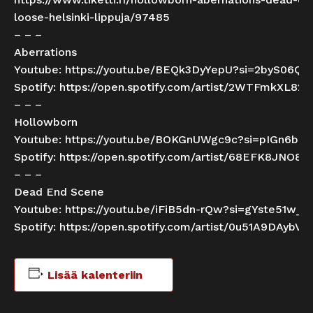
loose-helsinki-lippuja/97485
– – –
Aberrations
Youtube:
https://youtu.be/BEQk3DyYepU?si=2byS06
Spotify:
https://open.spotify.com/artist/2WTFmkXL82
– – –
Hollowborn
Youtube:
https://youtu.be/BOKGnUWgc9c?si=pIGn6bpz
Spotify:
https://open.spotify.com/artist/68EFK8JNO8
– – –
Dead End Scene
Youtube:
https://youtu.be/iFiB5dn-rQw?si=gYste51w_1
Spotify:
https://open.spotify.com/artist/0u51A9DAybV
Lisää kalenteriin