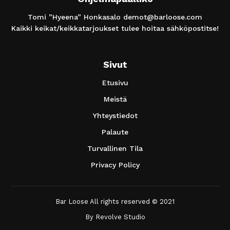
Tomi ”Hyeena” Honkasalo
demot@barloose.com
Kaikki keikat/keikkatarjoukset tulee hoitaa sähköpostitse!
Sivut
Etusivu
Meistä
Yhteystiedot
Palaute
Turvallinen Tila
Privacy Policy
Bar Loose All rights reserved © 2021
By
Revolve Studio