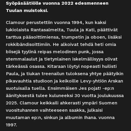
Syöpäsäätiölle vuonna 2022 edesmenneen
Tuulan muistoksi.
Clamour perustettiin vuonna 1994, kun kaksi
lukiolaista Rantasalmelta, Tuula ja Kati, päättivät
tarttua pääsoittimiensa, trumpetin ja oboen, lisäksi
rokkibändisoittimiin. He alkoivat tehdä heti omia
biisejä tyylinä reipas melodinen punk, jossa
stemmalaulut ja tietynlainen iskelmällisyys olivat
tärkeässä osassa. Kitaraan löytyi nopeasti huilisti
Paula, ja tiukan treenailun tuloksena yhtye päätyikin
pikavauhtia studioon ja keikoille Levy-yhtiön Arskan
suotuisalla tuella. Ensimmäisen Jes pojat! -ep:n
äänityksestä tulee kuluneeksi 30 vuotta joulukuussa
2025. Clamour keikkaili ahkerasti ympäri Suomen
vuosituhannen vaihteeseen saakka, julkaisi
muutaman ep:n, sinkun ja albumin Ihana. vuonna
1997.