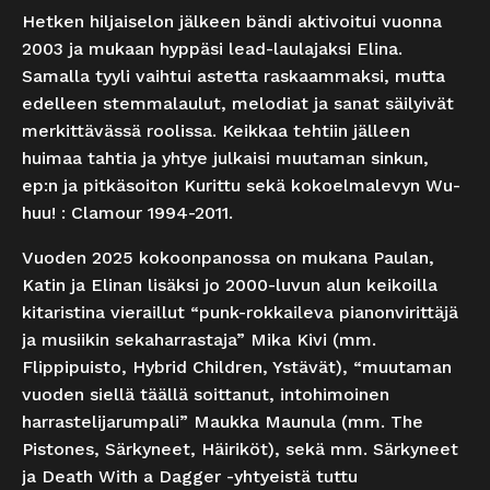
Hetken hiljaiselon jälkeen bändi aktivoitui vuonna
2003 ja mukaan hyppäsi lead-laulajaksi Elina.
Samalla tyyli vaihtui astetta raskaammaksi, mutta
edelleen stemmalaulut, melodiat ja sanat säilyivät
merkittävässä roolissa. Keikkaa tehtiin jälleen
huimaa tahtia ja yhtye julkaisi muutaman sinkun,
ep:n ja pitkäsoiton Kurittu sekä kokoelmalevyn Wu-
huu! : Clamour 1994-2011.
Vuoden 2025 kokoonpanossa on mukana Paulan,
Katin ja Elinan lisäksi jo 2000-luvun alun keikoilla
kitaristina vieraillut “punk-rokkaileva pianonvirittäjä
ja musiikin sekaharrastaja” Mika Kivi (mm.
Flippipuisto, Hybrid Children, Ystävät), “muutaman
vuoden siellä täällä soittanut, intohimoinen
harrastelijarumpali” Maukka Maunula (mm. The
Pistones, Särkyneet, Häiriköt), sekä mm. Särkyneet
ja Death With a Dagger -yhtyeistä tuttu