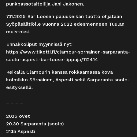
punkbassotaiteilija Jani Jakonen.
7.11.2025 Bar Loosen paluukeikan tuotto ohjataan
Syöpäsäätiölle vuonna 2022 edesmenneen Tuulan
muistoksi.
Ennakkoliput myynnissä nyt:
https://www.tiketti.fi/clamour-sornainen-sarparanta-
soolo-aspesti-bar-loose-lippuja/112414
Keikalla Clamourin kanssa rokkaamassa kova
kolmikko Sörnäinen, Aspesti sekä Sarparanta soolo-
esityksellä.
– – – –
20.15 ovet
20.30 Sarparanta (soolo)
21.15 Aspesti