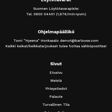
Suomen Löytötavarapiste:
Tel.
0600 04401
(1,67€/min+pvm)
Ohjelmapäällikö
Tomi ”Hyeena” Honkasalo
demot@barloose.com
Kaikki keikat/keikkatarjoukset tulee hoitaa sähköpostitse!
Sivut
Etusivu
Meistä
Yhteystiedot
Palaute
Turvallinen Tila