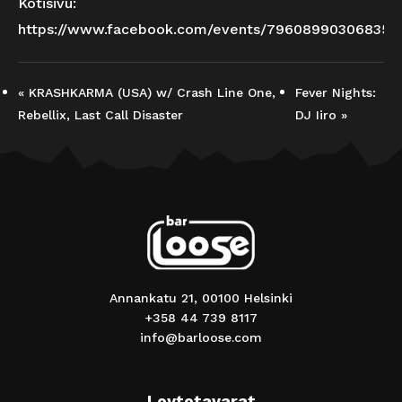
Kotisivu:
https://www.facebook.com/events/796089903068358
«
KRASHKARMA (USA) w/ Crash Line One,
Fever Nights:
Rebellix, Last Call Disaster
DJ Iiro
»
Annankatu 21, 00100 Helsinki
+358 44 739 8117
info@barloose.com
Loytotavarat