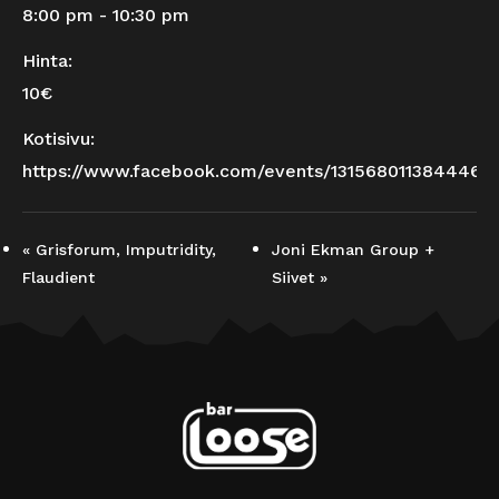
8:00 pm - 10:30 pm
Hinta:
10€
Kotisivu:
https://www.facebook.com/events/1315680113844466
«
Grisforum, Imputridity,
Joni Ekman Group +
Flaudient
Siivet
»