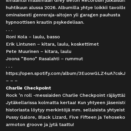
ilmaantui maailmaan Grey Beton Recordsin julkaisuna
huhtikuun alussa 2026. Albumilla yhtye loikkii tavoillee
ominaisesti genreraja-aitojen yli garagen pauhusta
hypnoottisen krautin psykedeliaan.
. . .
Roni Kola – laulu, basso
Erik Lintunen – kitara, laulu, koskettimet
Pete Muurinen – kitara, laulu
Joona ”Bono” Rasalahti – rummut
. . .
https://open.spotify.com/album/3EuowGLZ4uA7cskJp
– – –
Charlie Checkpoint
Rock ’n roll -messiaiden Charlie Checkpoint räjäyttää 
Jytäkellarissa kolmatta kertaa! Kun yhtyeen jäsenistön
historiasta löytyy merkintöjä mm. sellaisista yhtyeistä 
Pussy Galore, Black Lizard, Five Fifteen ja Tehosekoiti
armoton groove ja jytä taattu!