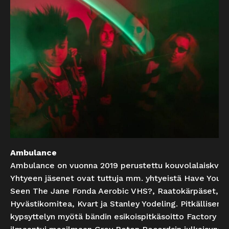
Ambulance
Ambulance on vuonna 2019 perustettu kouvolalaiskvart
Yhtyeen jäsenet ovat tuttuja mm. yhtyeistä Have You 
Seen The Jane Fonda Aerobic VHS?, Raatokärpäset,
Hyvästikomitea, Kvart ja Stanley Yodeling. Pitkällisen
kypsyttelyn myötä bändin esikoispitkäsoitto Factory S