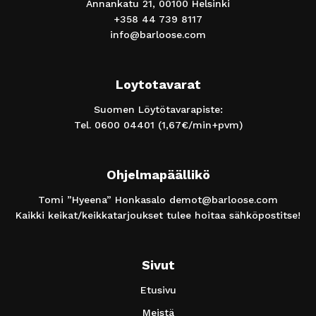
Annankatu 21, 00100 Helsinki
+358 44 739 8117
info@barloose.com
Loytotavarat
Suomen Löytötavarapiste:
Tel.
0600 04401
(1,67€/min+pvm)
Ohjelmapäällikö
Tomi ”Hyeena” Honkasalo
demot@barloose.com
Kaikki keikat/keikkatarjoukset tulee hoitaa sähköpostitse!
Sivut
Etusivu
Meistä