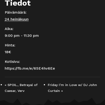
Tiedot
Päivämäärä:
24 heinäkuun
Aika:
9:00 pm - 11:30 pm
Hinta:
18€
Kotisivu:
https://fb.me/e/65E4hv6Ee
«
SPOIL., Betrayal of
Friday I’m in Love w/ DJ John
Caesar, Verv
Curtain
»