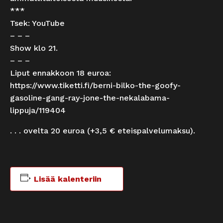
***
Tsek:
YouTube
– – –
Show klo 21.
– – –
Liput ennakkoon 18 euroa:
https://www.tiketti.fi/berni-bilko-the-goofy-
gasoline-gang-ray-jone-the-nekalabama-
lippuja/119404
. . . ovelta 20 euroa (+3,5 € eteispalvelumaksu).
Lisää kalenteriin