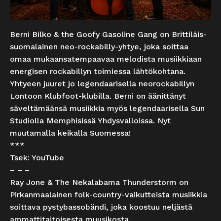
Berni Bilko & the Goofy Gasoline Gang on Brittiläis-
suomalainen neo-rockabilly-yhtye, joka soittaa
omaa mukaansatempaavaa melodista musiikkiaan
energisen rockabillyn toimiessa lähtökohtana.
Yhtyeen juuret jo legendaarisella neorockabillyn
Lontoon Klubfoot-klubilla. Berni on äänittänyt
säveltämäänsä musiikkia myös legendaarisella Sun
Studiolla Memphisissä Yhdysvalloissa. Nyt
muutamalla keikalla Suomessa!
***
Tsek:
YouTube
– – –
Ray Jone & The Nekalabama Thunderstorm on
Pirkanmaalainen folk-country-vaikutteista musiikkia
soittava pystybassobändi, joka koostuu neljästä
ammattitaitoisesta muusikosta.