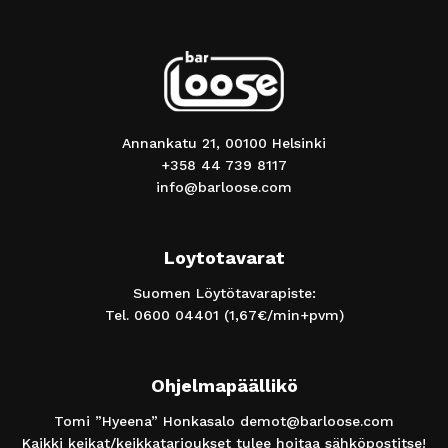
Annankatu 21, 00100 Helsinki
+358 44 739 8117
info@barloose.com
Loytotavarat
Suomen Löytötavarapiste:
Tel.
0600 04401
(1,67€/min+pvm)
Ohjelmapäällikö
Tomi ”Hyeena” Honkasalo
demot@barloose.com
Kaikki keikat/keikkatarjoukset tulee hoitaa sähköpostitse!