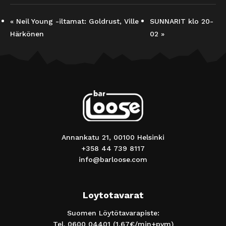
«
Neil Young -iltamat: Goldrust, Ville
SUNNARIT klo 20-
Härkönen
02
»
Annankatu 21, 00100 Helsinki
+358 44 739 8117
info@barloose.com
Loytotavarat
Suomen Löytötavarapiste:
Tel.
0600 04401
(1,67€/min+pvm)