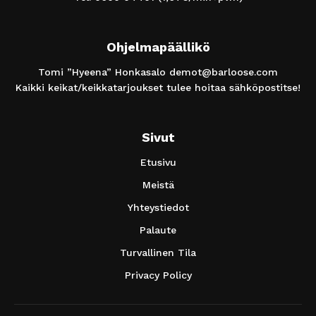
Ohjelmapäällikö
Tomi ”Hyeena” Honkasalo
demot@barloose.com
Kaikki keikat/keikkatarjoukset tulee hoitaa sähköpostitse!
Sivut
Etusivu
Meistä
Yhteystiedot
Palaute
Turvallinen Tila
Privacy Policy