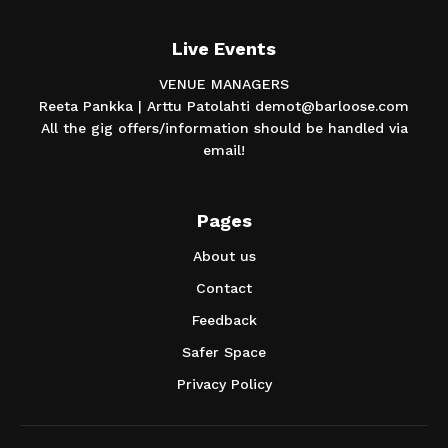
Live Events
VENUE MANAGERS
Reeta Pankka | Arttu Patolahti demot@barloose.com
All the gig offers/information should be handled via
email!
Pages
About us
Contact
Feedback
Safer Space
Privacy Policy