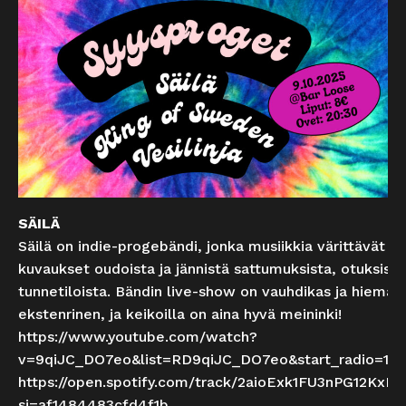
SÄILÄ
Säilä on indie-progebändi, jonka musiikkia värittävät
kuvaukset oudoista ja jännistä sattumuksista, otuksista
tunnetiloista. Bändin live-show on vauhdikas ja hieman
ekstenrinen, ja keikoilla on aina hyvä meininki!
https://www.youtube.com/watch?
v=9qiJC_DO7eo&list=RD9qiJC_DO7eo&start_radio=1
https://open.spotify.com/track/2aioExk1FU3nPG12KxEl
si=af1484483cfd4f1b