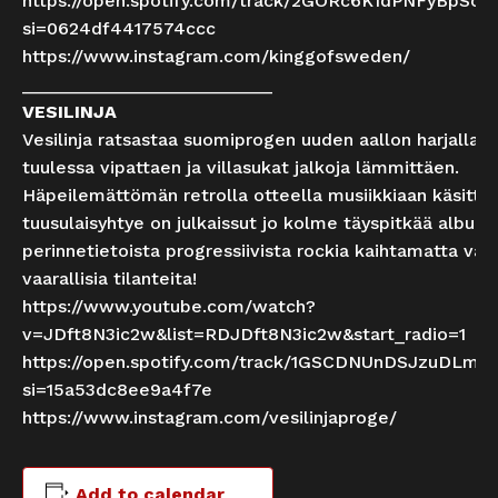
https://open.spotify.com/track/2GORc6K1dPNFyBpSo
si=0624df4417574ccc
https://www.instagram.com/kinggofsweden/
_________________________
VESILINJA
Vesilinja ratsastaa suomiprogen uuden aallon harjalla v
tuulessa vipattaen ja villasukat jalkoja lämmittäen.
Häpeilemättömän retrolla otteella musiikkiaan käsitte
tuusulaisyhtye on julkaissut jo kolme täyspitkää albumi
perinnetietoista progressiivista rockia kaihtamatta vauh
vaarallisia tilanteita!
https://www.youtube.com/watch?
v=JDft8N3ic2w&list=RDJDft8N3ic2w&start_radio=1
https://open.spotify.com/track/1GSCDNUnDSJzuDLm
si=15a53dc8ee9a4f7e
https://www.instagram.com/vesilinjaproge/
Add to calendar