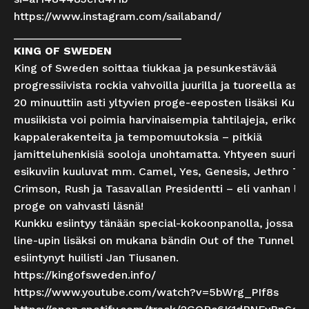
https://www.instagram.com/sailaband/
___________________________
KING OF SWEDEN
King of Sweden soittaa tiukkaa ja pesunkestävää
progressiivista rockia vahvoilla juurilla ja tuoreella ase
20 minuuttiin asti yltyvien proge-eeposten lisäksi Kunk
musiikista voi poimia harvinaisempia tahtilajeja, erikois
kappalerakenteita ja tempomuutoksia – pitkiä
jamitteluhenkisiä sooloja unohtamatta. Yhtyeen suurimp
esikuviin kuuluvat mm. Camel, Yes, Genesis, Jethro Tul
Crimson, Rush ja Tasavallan Presidentti – eli vanhan lii
proge on vahvasti läsnä!
Kunkku esiintyy tänään special-kokoonpanolla, jossa vir
line-upin lisäksi on mukana bändin Out of the Tunnel -l
esiintynyt huilisti Jan Tiusanen.
https://kingofsweden.info/
https://www.youtube.com/watch?v=5bWrg_PIf8s