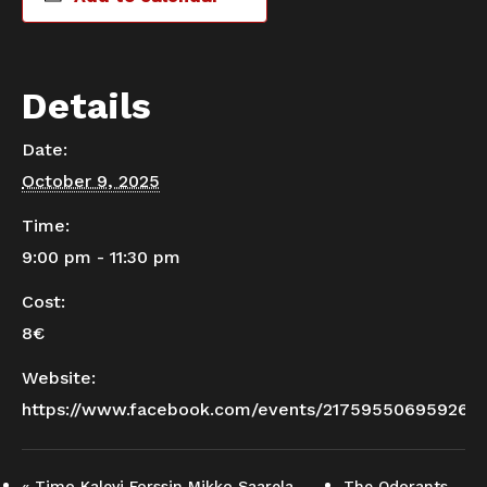
Details
Date:
October 9, 2025
Time:
9:00 pm - 11:30 pm
Cost:
8€
Website:
https://www.facebook.com/events/2175955069592615
«
Timo Kalevi Forssin Mikko Saarela –
The Odorants,