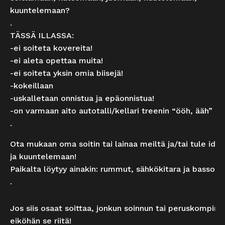
kuuntelemaan?
.
TÄSSÄ ILLASSA:
-ei soiteta kovereita!
-ei aleta opettaa muita!
-ei soiteta yksin omia biisejä!
-kokeillaan
-uskalletaan onnistua ja epäonnistua!
-on varmaan aito autotalli/kellari treenin “ööh, ääh” me
.
Ota mukaan oma soitin tai lainaa meiltä ja/tai tule id
ja kuuntelemaan!
Paikalta löytyy ainakin: rummut, sähkökitara ja basso!
.
Jos siis osaat soittaa, jonkun soinnun tai peruskompin, 
eiköhän se riitä!