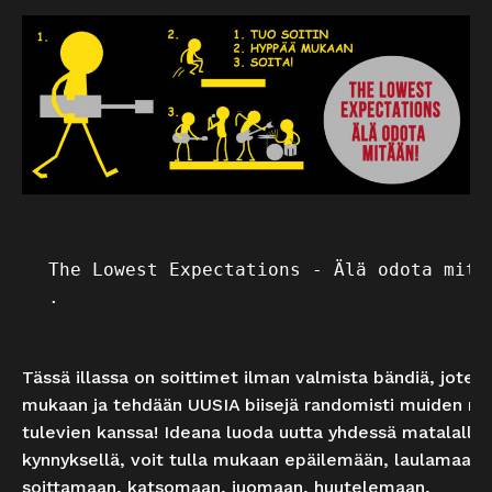
The Lowest Expectations
 - Älä odota mitää
.
Tässä illassa on soittimet ilman valmista bändiä, joten 
mukaan ja tehdään UUSIA biisejä randomisti muiden m
tulevien kanssa! Ideana luoda uutta yhdessä matalalla
kynnyksellä, voit tulla mukaan epäilemään, laulamaan,
soittamaan, katsomaan, juomaan, huutelemaan,