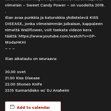
viimeisin – Sweet Candy Power – on vuodelta 2019.
.
Illan avaa punkkia ja katurokkia yhdistelevä KISS
DISEASE, jonka viimeisimmän julkaisun, kappaleen
nimeltä Wallflower, voit tsekata videon kera
täältä:
https://www.youtube.com/watch?v=OP-
ModaHKHI
– – –
Illan aikataulu on seuraava:
20.00 ovet
21.00 Kiss Disease
22.00 Shonen Knife
23.15 Sunnaridisko w/ DJ Anaheim
Add to calendar