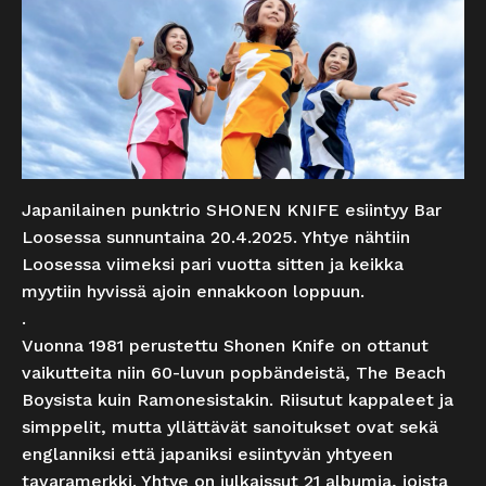
Japanilainen punktrio SHONEN KNIFE esiintyy Bar
Loosessa sunnuntaina 20.4.2025. Yhtye nähtiin
Loosessa viimeksi pari vuotta sitten ja keikka
myytiin hyvissä ajoin ennakkoon loppuun.
.
Vuonna 1981 perustettu Shonen Knife on ottanut
vaikutteita niin 60-luvun popbändeistä, The Beach
Boysista kuin Ramonesistakin. Riisutut kappaleet ja
simppelit, mutta yllättävät sanoitukset ovat sekä
englanniksi että japaniksi esiintyvän yhtyeen
tavaramerkki. Yhtye on julkaissut 21 albumia, joista