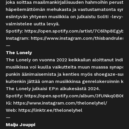
joka soittaa maailmankirjallisuuden hahmoihin perustu
häpeilemättömän mehukasta ja vastustamatonta synap
esiintyvän yhtyeen musiikkia on julkaistu Soliti -levy-yht
valmistelee uutta levyä.
Spotify:
https://open.spotify.com/artist/7C6lhp8EgybL
Instagram:
https://www.instagram.com/thisbandrules/
—
The Lonely
The Lonely on vuonna 2022 keikkailun aloittanut indiero
musiikissa voi kuulla vaikutteita muun muassa synapopi
punkin äänimaisemista ja kenties myös shoegaze-surist
kuitenkin jättää oman musiikkinsa genrelokeroinnin kuul
The Lonely julkaisi EP:n alkukesästä 2024.
Spotify:
https://open.spotify.com/album/3fUNkq0B0
IG:
https://www.instagram.com/thelonelyhel/
Web:
https://linktr.ee/thelonelyhel
—
Maiju Jouppi