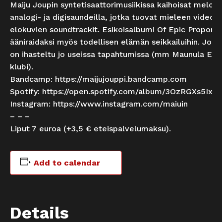
Maiju Joupin syntetisaattorimusiikissa kaihoisat melodi
analogi- ja digisaundeilla, jotka tuovat mieleen videope
elokuvien soundtrackit. Esikoisalbumi Of Epic Proportio
ääniraidaksi myös todellisen elämän seikkailuihin. Joup
on ihasteltu jo useissa tapahtumissa (mm Maunula Elek
klubi).
Bandcamp:
https://maijujouppi.bandcamp.com
Spotify:
https://open.spotify.com/album/3OzRGXs5I
Instagram:
https://www.instagram.com/maiuin
– – –
Liput 7 euroa (+3,5 € eteispalvelumaksu).
Add to calendar
Details