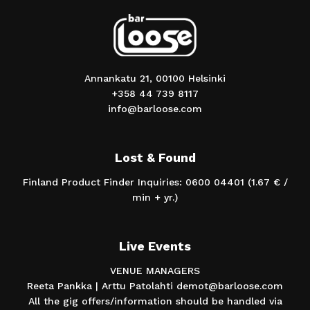
Annankatu 21, 00100 Helsinki
+358 44 739 8117
info@barloose.com
Lost & Found
Finland Product Finder Inquiries: 0600 04401 (1.67 € /
min + yr.)
Live Events
VENUE MANAGERS
Reeta Pankka | Arttu Patolahti demot@barloose.com
All the gig offers/information should be handled via