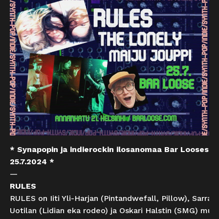
* Synapopin ja indierockin ilosanomaa Bar Loosessa
25.7.2024 *
—
RULES
RULES on Iiti Yli-Harjan (Pintandwefall, Pillow), Sarra
Uotilan (Lidian eka rodeo) ja Oskari Halstin (SMG) mu