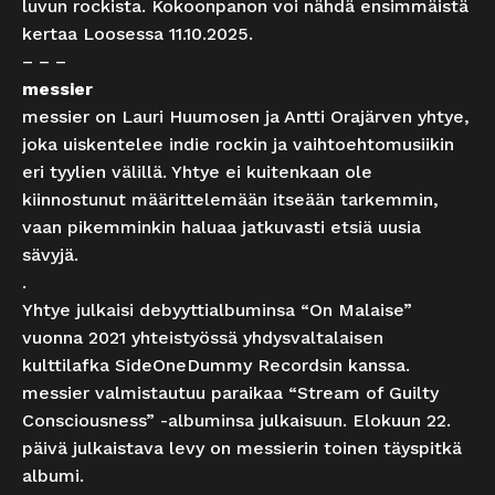
luvun rockista. Kokoonpanon voi nähdä ensimmäistä
kertaa Loosessa 11.10.2025.
– – –
messier
messier on Lauri Huumosen ja Antti Orajärven yhtye,
joka uiskentelee indie rockin ja vaihtoehtomusiikin
eri tyylien välillä. Yhtye ei kuitenkaan ole
kiinnostunut määrittelemään itseään tarkemmin,
vaan pikemminkin haluaa jatkuvasti etsiä uusia
sävyjä.
.
Yhtye julkaisi debyyttialbuminsa “On Malaise”
vuonna 2021 yhteistyössä yhdysvaltalaisen
kulttilafka SideOneDummy Recordsin kanssa.
messier valmistautuu paraikaa “Stream of Guilty
Consciousness” -albuminsa julkaisuun. Elokuun 22.
päivä julkaistava levy on messierin toinen täyspitkä
albumi.