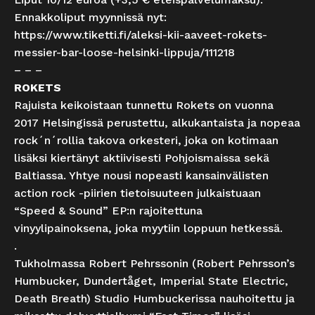
Ennakkoliput myynnissä nyt:
https://www.tiketti.fi/aleksi-kii-aaveet-rokets-
messier-bar-loose-helsinki-lippuja/111218
– – –
ROKETS
Rajuista keikoistaan tunnettu Rokets on vuonna
2017 Helsingissä perustettu, alkukantaista ja nopeaa
rock´n´rollia takova orkesteri, joka on kotimaan
lisäksi kiertänyt aktiivisesti Pohjoismaissa sekä
Baltiassa. Yhtye nousi nopeasti kansainvälisten
action rock -piirien tietoisuuteen julkaistuaan
“Speed & Sound” EP:n rajoitettuna
vinyylipainoksena, joka myytiin loppuun hetkessä.
.
Tukholmassa Robert Pehrssonin (Robert Pehrsson’s
Humbucker, Dundertåget, Imperial State Electric,
Death Breath) Studio Humbuckerissa nauhoitettu ja