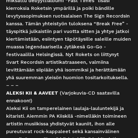
miksattu debyyttialbumi “Fast Times” lisäsi
kierroksia Roketsin ympärillä ja poiki bändille
levytyssopimuksen ruotsalaisen The Sign Recordsin
kanssa. Tämän yhteistyön tuloksena “Break Free” -
täyspitkä julkaistiin pari vuotta sitten ja yhtye jatkoi
kiertämistään, esiintyen täpötäysille saleille muiden
muassa legendaarisella Jytäkesä Go-Go -
festivaalilla Helsingissä. Nyt Rokets on liittynyt
Svart Recordsin artistikatraaseen, valmiina
levittämään siipiään yhä isommiksi ja herättämään
yhä suuremman yleisön huomion tositarkoituksella.
– – –
ALEKSI KII & AAVEET
(Varjokuvia-CD saatavilla
ennakoon!)
Aleksi Kii on tamperelainen laulaja-lauluntekijä ja
kitaristi. Aiemmin PA Kiiskilä -nimelläkin toimineen
artistin musiikissa yhdistyvät kauniit, ihon alle
pureutuvat rock-kappaleet sekä kansainvälinen