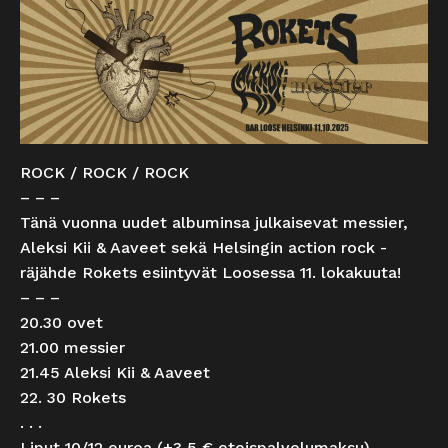
ROCK / ROCK / ROCK
– – –
Tänä vuonna uudet albuminsa julkaisevat messier,
Aleksi Kii & Aaveet sekä Helsingin action rock -
räjähde Rokets esiintyvät Loosessa 11. lokakuuta!
– – –
20.30 ovet
21.00 messier
21.45 Aleksi Kii & Aaveet
22. 30 Rokets
. . .
Liput 10/12 euroa (+3,5 € eteispalvelumaksu).