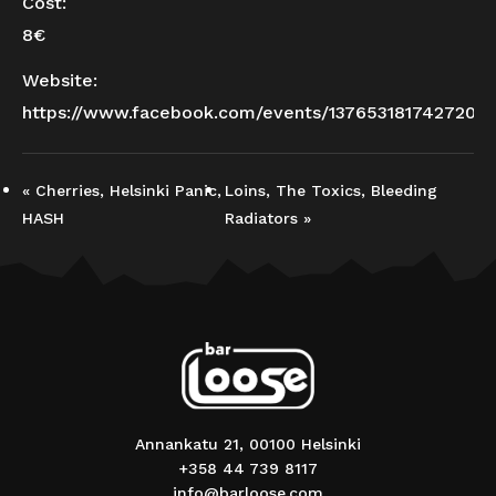
Cost:
8€
Website:
https://www.facebook.com/events/1376531817427200
«
Cherries, Helsinki Panic,
Loins, The Toxics, Bleeding
HASH
Radiators
»
Annankatu 21, 00100 Helsinki
+358 44 739 8117
info@barloose.com