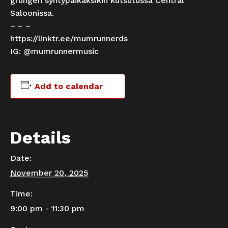
grungen syntypaikaksikin kutsutussa Central
Saloonissa.
– – –
https://linktr.ee/mumrunnerds
IG: @mumrunnermusic
Add to calendar
Details
Date:
November 20, 2025
Time:
9:00 pm - 11:30 pm