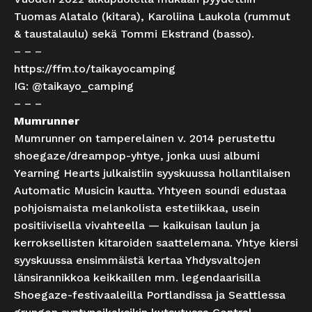
Tuomas Alatalo (kitara), Karoliina Laukola (rummut
& taustalaulu) sekä Tommi Ekstrand (basso).
– – –
https://ffm.to/taikayocamping
IG: @taikayo_camping
– – –
Mumrunner
Mumrunner on tamperelainen v. 2014 perustettu
shoegaze/dreampop-yhtye, jonka uusi albumi
Yearning Hearts julkaistiin syyskuussa hollantilaisen
Automatic Musicin kautta. Yhtyeen soundi edustaa
pohjoismaista melankolista estetiikkaa, usein
positiivisella vivahteella — kaikuisan laulun ja
kerroksellisten kitaroiden saattelemana. Yhtye kiersi
syyskuussa ensimmäistä kertaa Yhdysvaltojen
länsirannikkoa keikkaillen mm. legendaarisilla
Shoegaze-festivaaleilla Portlandissa ja Seattlessa