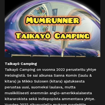
Taikayö Camping
Taikayö Camping on vuonna 2022 perustettu yhtye
Helsingistä. Se sai alkunsa Sanna Komin (laulu &
kitara) ja Mikko Sulosen (kitara) ajatuksesta
perustaa uusi, suomeksi laulava, mutta
musiikillisesti enemmän anglo-amerikkalaisesta
kitararokista sekä indiepopista ammentava yhtye.
Vuoden 2022 alkupuolella mukaan pyydettiin