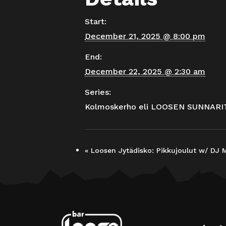
Start:
December 21, 2025 @ 8:00 pm
End:
December 22, 2025 @ 2:30 am
Series:
Kolmoskerho eli LOOSEN SUNNARI
«
Loosen Jytädisko: Pikkujoulut w/ DJ M