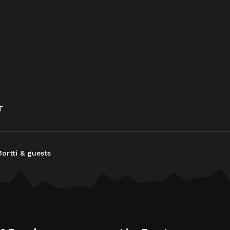
T
ortti & guests