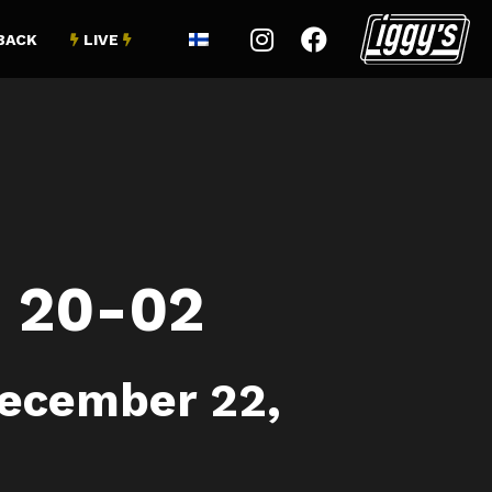


BACK
LIVE


 20-02
ecember 22,