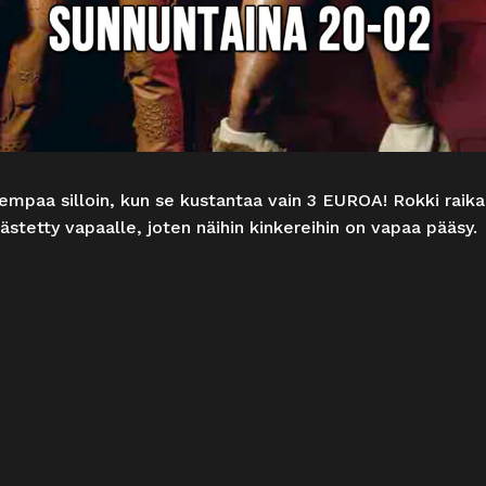
empaa silloin, kun se kustantaa vain 3 EUROA! Rokki raikaa
äästetty vapaalle, joten näihin kinkereihin on vapaa pääsy.