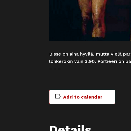
Bisse on aina hyvää, mutta vielä par
lonkerokin vain 3,90. Portieeri on p
– – –
Add to calendar
Details