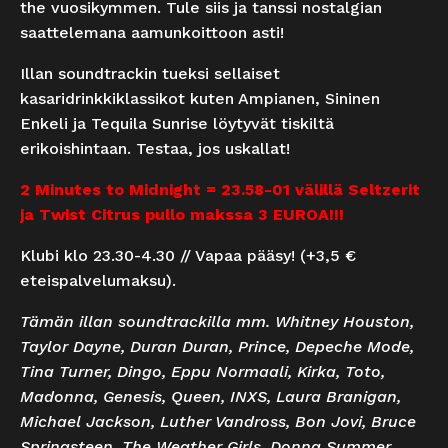
the vuosikymmen. Tule siis ja tanssi nostalgian
saattelemana aamunkoittoon asti!
Illan soundtrackin tueksi sellaiset
kasaridrinkkiklassikot kuten Ampianen, Sininen
Enkeli ja Tequila Sunrise löytyvät tiskiltä
erikoishintaan. Testaa, jos uskallat!
2 Minutes to Midnight = 23.58-01 välillä Seltzerit
ja Twist Citrus pullo makssa 3 EUROA!!!
Klubi klo 23.30-4.30 // Vapaa pääsy! (+3,5 €
eteispalvelumaksu).
Tämän illan soundtrackilla mm. Whitney Houston,
Taylor Dayne, Duran Duran, Prince, Depeche Mode,
Tina Turner, Dingo, Eppu Normaali, Kirka, Toto,
Madonna, Genesis, Queen, INXS, Laura Branigan,
Michael Jackson, Luther Vandross, Bon Jovi, Bruce
Springsteen, The Weather Girls, Donna Summer,