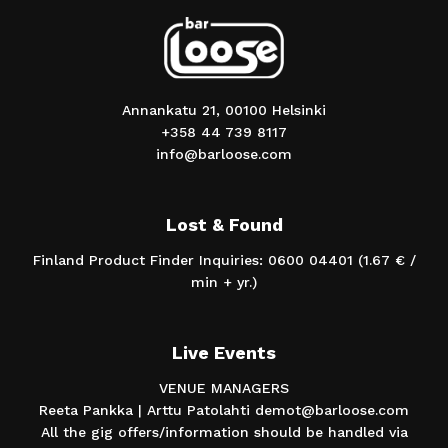
Annankatu 21, 00100 Helsinki
+358 44 739 8117
info@barloose.com
Lost & Found
Finland Product Finder Inquiries: 0600 04401 (1.67 € /
min + yr.)
Live Events
VENUE MANAGERS
Reeta Pankka | Arttu Patolahti demot@barloose.com
All the gig offers/information should be handled via