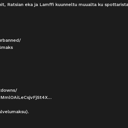
it, Ratsian eka ja Lamffi kuunneltu muualta ku spottarista
urbanned/
Smaks
tdowns/
6pnMmlOAiLeCsjvFjSt4X…
alvelumaksu).