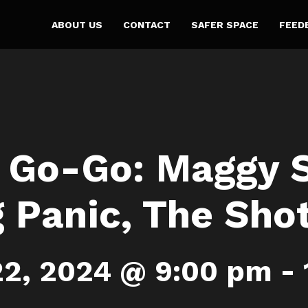
ABOUT US
CONTACT
SAFER SPACE
FEED
 Go-Go: Maggy 
 Panic, The Sh
22, 2024 @ 9:00 pm
-