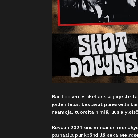
Bar Loosen jytäkellarissa järjestett
joiden leuat kestävät pureskella kai
naamoja, tuoreita nimiä, uusia yleisö
.
Kevään 2024 ensimmäinen menohyeena
parhaalla punkbändillä sekä Melrose