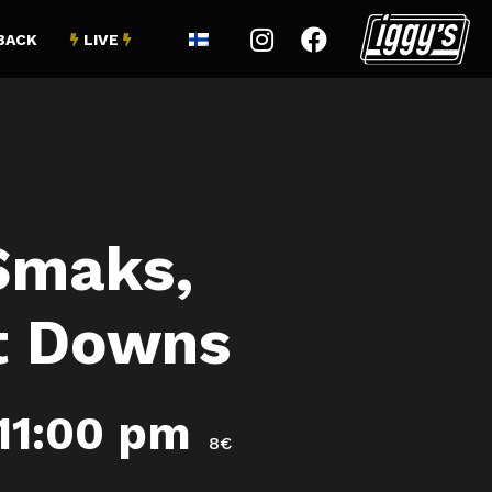


BACK
LIVE


Smaks,
ot Downs
11:00 pm
8€