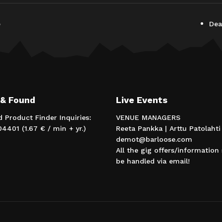
e
Dea
 & Found
Live Events
d Product Finder Inquiries:
VENUE MANAGERS
4401 (1.67 € / min + yr.)
Reeta Pankka | Arttu Patolahti
demot@barloose.com
All the gig offers/information
be handled via email!