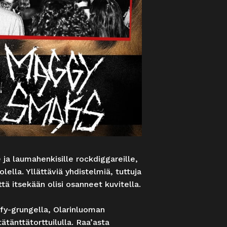
 ja laumahenkisille rockdiggareille,
ella. Yllättäviä yhdistelmiä, tuttuja
ttä itsekään olisi osanneet kuvitella.
fy-grungella, Olarinluoman
tänttätorttuilulla. Raa’asta