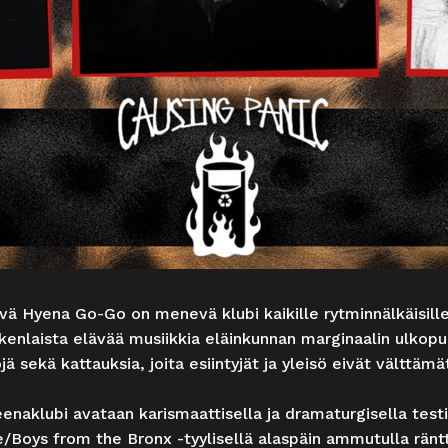
ävä Hyena Go-Go on menevä klubi kaikille rytminnälkäisille
kenlaista elävää musiikkia eläinkunnan marginaalin ulkopuol
jä sekä kattauksia, joita esiintyjät ja yleisö eivät välttämä
klubi avataan karismaattisella ja dramaturgisella testi
/Boys from the Bronx -tyylisellä alaspäin ammutulla ränttä