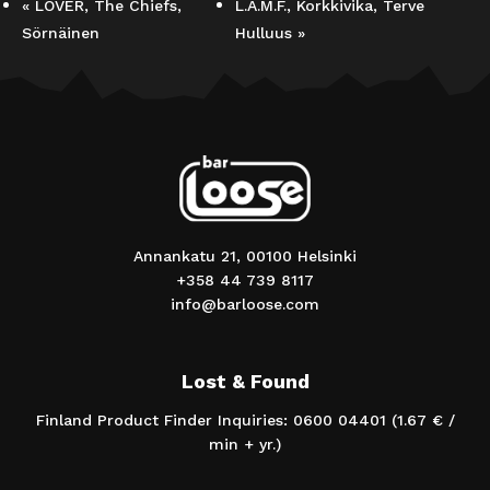
«
LOVER, The Chiefs,
L.A.M.F., Korkkivika, Terve
Sörnäinen
Hulluus
»
Annankatu 21, 00100 Helsinki
+358 44 739 8117
info@barloose.com
Lost & Found
Finland Product Finder Inquiries: 0600 04401 (1.67 € /
min + yr.)