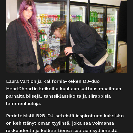
Laura Vartion ja Kalifornia-Keken DJ-duo
Heart2heartin keikoilla kuullaan kattaus maailman
parhaita biisejä, tanssiklassikoita ja siirappisia
lemmenlauluja.
Perinteisistä B2B-DJ-seteistä inspiroituen kaksikko
on kehittänyt oman tyylinsä, joka saa voimansa
rakkaudesta ja kulkee tiensä suoraan sydämestä