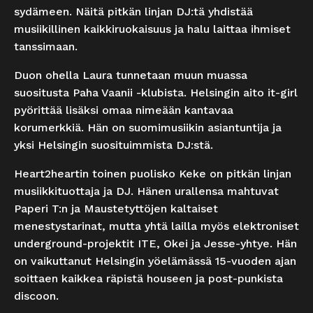
sydämeen. Näitä pitkän linjan DJ:tä yhdistää
musiikillinen kaikkiruokaisuus ja halu laittaa ihmiset
tanssimaan.
Duon ohella Laura tunnetaan muun muassa
suositusta Paha Vaanii -klubista. Helsingin aito it-girl
pyörittää lisäksi omaa nimeään kantavaa
korumerkkiä. Hän on suomimusiikin asiantuntija ja
yksi Helsingin suosituimmista DJ:stä.
Heart2heartin toinen puolisko Keke on pitkän linjan
musiikkituottaja ja DJ. Hänen urallensa mahtuvat
Paperi T:n ja Maustetyttöjen kaltaiset
menestystarinat, mutta yhtä lailla myös elektroniset
underground-projektit ITE, Okei ja Jesse-yhtye. Hän
on vaikuttanut Helsingin yöelämässä 15-vuoden ajan
soittaen kaikkea räpistä houseen ja post-punkista
discoon.