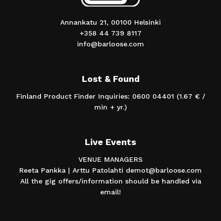
Annankatu 21, 00100 Helsinki
+358 44 739 8117
info@barloose.com
Lost & Found
Finland Product Finder Inquiries: 0600 04401 (1.67 € /
min + yr.)
Live Events
VENUE MANAGERS
Reeta Pankka | Arttu Patolahti demot@barloose.com
All the gig offers/information should be handled via
email!