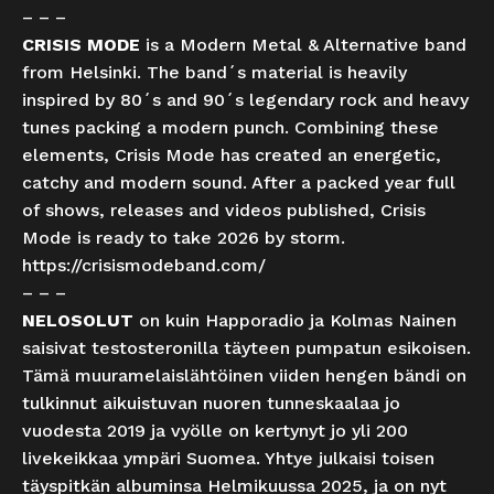
– – –
CRISIS MODE
is a Modern Metal & Alternative band
from Helsinki. The band´s material is heavily
inspired by 80´s and 90´s legendary rock and heavy
tunes packing a modern punch. Combining these
elements, Crisis Mode has created an energetic,
catchy and modern sound. After a packed year full
of shows, releases and videos published, Crisis
Mode is ready to take 2026 by storm.
https://crisismodeband.com/
– – –
NELOSOLUT
on kuin Happoradio ja Kolmas Nainen
saisivat testosteronilla täyteen pumpatun esikoisen.
Tämä muuramelaislähtöinen viiden hengen bändi on
tulkinnut aikuistuvan nuoren tunneskaalaa jo
vuodesta 2019 ja vyölle on kertynyt jo yli 200
livekeikkaa ympäri Suomea. Yhtye julkaisi toisen
täyspitkän albuminsa Helmikuussa 2025, ja on nyt