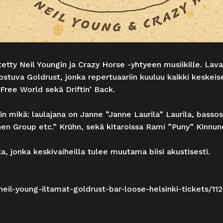
itetty Neil Youngin ja Crazy Horse -yhtyeen musiikille. Lav
stuva Goldrust, jonka repertuaariin kuuluu kaikki keskeis
Free World sekä Driftin’ Back.
n mikä: laulajana on Janne ”Janne Laurila” Laurila, bassos
n Group etc.” Krühn, sekä kitaroissa Rami ”Puny” Kinnunen 
, jonka keskivaiheilla tulee muutama biisi akustisesti.
/neil-young-iltamat-goldrust-bar-loose-helsinki-tickets/11