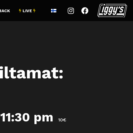


BACK
LIVE


iltamat:
-
11:30 pm
10€