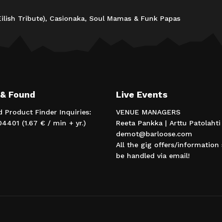
 Eilish Tribute), Casionaka, Soul Mamas & Funk Papas
 & Found
Live Events
d Product Finder Inquiries:
VENUE MANAGERS
4401 (1.67 € / min + yr.)
Reeta Pankka | Arttu Patolahti
demot@barloose.com
All the gig offers/information
be handled via email!