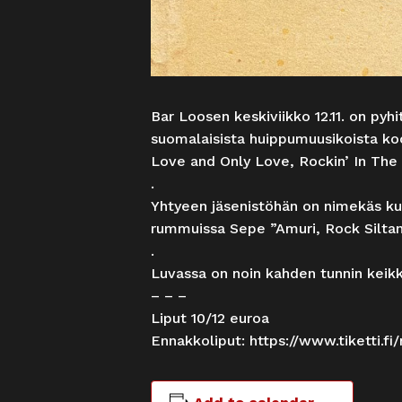
Bar Loosen keskiviikko 12.11. on pyh
suomalaisista huippumuusikoista koo
Love and Only Love, Rockin’ In The 
.
Yhtyeen jäsenistöhän on nimekäs kui
rummuissa Sepe ”Amuri, Rock Siltane
.
Luvassa on noin kahden tunnin keikka
– – –
Liput 10/12 euroa
Ennakkoliput:
https://www.tiketti.fi