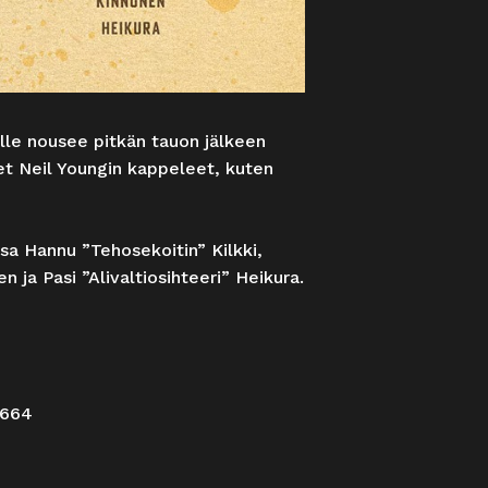
alle nousee pitkän tauon jälkeen
et Neil Youngin kappeleet, kuten
sa Hannu ”Tehosekoitin” Kilkki,
ja Pasi ”Alivaltiosihteeri” Heikura.
2664