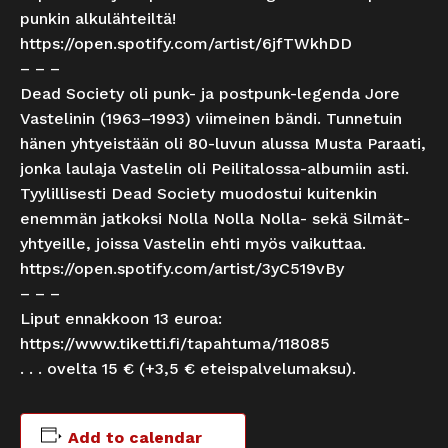
punkin alkulähteiltä!
https://open.spotify.com/artist/6jfTWkhDD
– – –
Dead Society oli punk- ja postpunk-legenda Jore
Vastelinin (1963–1993) viimeinen bändi. Tunnetuin
hänen yhtyeistään oli 80-luvun alussa Musta Paraati,
jonka laulaja Vastelin oli Peilitalossa-albumiin asti.
Tyylillisesti Dead Society muodostui kuitenkin
enemmän jatkoksi Nolla Nolla Nolla- sekä Silmät-
yhtyeille, joissa Vastelin ehti myös vaikuttaa.
https://open.spotify.com/artist/3yC519vBy
– – –
Liput ennakkoon 13 euroa:
https://www.tiketti.fi/tapahtuma/118085
. . . ovelta 15 € (+3,5 € eteispalvelumaksu).
Add to calendar