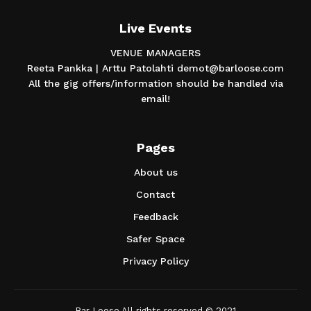
Live Events
VENUE MANAGERS
Reeta Pankka | Arttu Patolahti demot@barloose.com
All the gig offers/information should be handled via
email!
Pages
About us
Contact
Feedback
Safer Space
Privacy Policy
Bar Loose All rights reserved © 2021