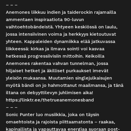
– – –
Anemones liikkuu indien ja taiderockin rajamailla
ammentaen inspiraatiota 90-luvun
vaihtoehtobändeistä. Yhtyeen keskiössä on laulu,
jossa intensiivinen voima ja herkkyys kietoutuvat
yhteen. Kappaleiden dynamiikka elää jatkuvassa
liikkeessä: kirkas ja ilmava sointi voi kasvaa
hetkessä progressiivisiin mittoihin. Keikoilla
Anemones rakentaa vahvan tunnelman, jossa
hiljaiset hetket ja äkilliset purkaukset imevät
yleisön mukaansa. Muutamien singlejulkaisujen
myötä bändi on jo hahmottanut maailmansa, ja tänä
iltana on debyyttilevyn juhlimisen aika!
https://linktr.ee/thetrueanemonesband
– – –
Sonic Punter luo musiikkia, joka on täysin
omaehtoista ja rajoista piittaamatonta – raakaa,
kapinallista ja vapauttavaa energiaa suoraan post-