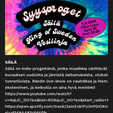
SÄILÄ
Säilä on indie-progebändi, jonka musiikkia värittävät
kuvaukset oudoista ja jännistä sattumuksista, otuksista
tunnetiloista. Bändin live-show on vauhdikas ja hieman
ekstenrinen, ja keikoilla on aina hyvä meininki!
https://www.youtube.com/watch?
v=9qiJC_DO7eo&list=RD9qiJC_DO7eo&start_radio=1
https://open.spotify.com/track/2aioExk1FU3nPG12KxEl
si=af1484483cfd4f1b