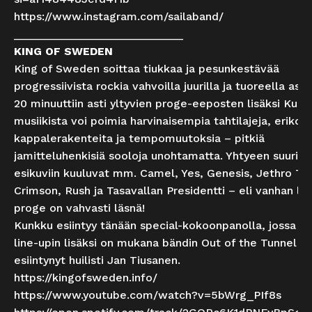
https://www.instagram.com/sailaband/
___________________________
KING OF SWEDEN
King of Sweden soittaa tiukkaa ja pesunkestävää
progressiivista rockia vahvoilla juurilla ja tuoreella ase
20 minuuttiin asti yltyvien proge-eeposten lisäksi Kunk
musiikista voi poimia harvinaisempia tahtilajeja, erikois
kappalerakenteita ja tempomuutoksia – pitkiä
jamitteluhenkisiä sooloja unohtamatta. Yhtyeen suurimp
esikuviin kuuluvat mm. Camel, Yes, Genesis, Jethro Tul
Crimson, Rush ja Tasavallan Presidentti – eli vanhan lii
proge on vahvasti läsnä!
Kunkku esiintyy tänään special-kokoonpanolla, jossa vir
line-upin lisäksi on mukana bändin Out of the Tunnel -l
esiintynyt huilisti Jan Tiusanen.
https://kingofsweden.info/
https://www.youtube.com/watch?v=5bWrg_PIf8s