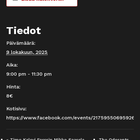
Tiedot
Päivämäärä:
9 lokakuun, 2025
Aika:
9:00 pm - 11:30 pm
Hinta:
8€
Kotisivu:
https://www.facebook.com/events/2175955069592615
«
Timo Kalevi Forssin Mikko Saarela –
The Odorants,