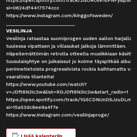
https://open.spotify.com/track/2GORc6K1dPNFyBpSo
si=0624df4417574ccc
https://www.instagram.com/kinggofsweden/
_________________________
VESILINJA
Vesilinja ratsastaa suomiprogen uuden aallon harjalla v
tuulessa vipattaen ja villasukat jalkoja lämmittäen.
Häpeilemättömän retrolla otteella musiikkiaan käsitte
tuusulaisyhtye on julkaissut jo kolme täyspitkää albumi
perinnetietoista progressiivista rockia kaihtamatta vauh
vaarallisia tilanteita!
https://www.youtube.com/watch?
v=JDft8N3ic2w&list=RDJDft8N3ic2w&start_radio=1
https://open.spotify.com/track/1GSCDNUnDSJzuDLm
si=15a53dc8ee9a4f7e
https://www.instagram.com/vesilinjaproge/
Lisää kalenteriin