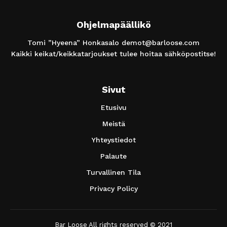
Ohjelmapäällikö
Tomi ”Hyeena” Honkasalo
demot@barloose.com
Kaikki keikat/keikkatarjoukset tulee hoitaa sähköpostitse!
Sivut
Etusivu
Meistä
Yhteystiedot
Palaute
Turvallinen Tila
Privacy Policy
Bar Loose All rights reserved © 2021