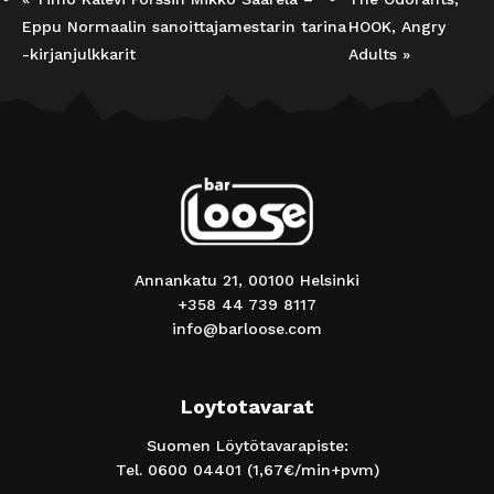
Eppu Normaalin sanoittajamestarin tarina
HOOK, Angry
-kirjanjulkkarit
Adults
»
Annankatu 21, 00100 Helsinki
+358 44 739 8117
info@barloose.com
Loytotavarat
Suomen Löytötavarapiste:
Tel.
0600 04401
(1,67€/min+pvm)