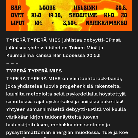
TYPERÄ TYPERÄ MIES juhlistaa debyytti-EP:nsä
julkaisua yhdessä bändien Toinen Minä ja
Kuumaliima kanssa Bar Loosessa 20.5.!!
– – –
TYPERÄ TYPERÄ MIES
TYPERÄ TYPERÄ MIES on vaihtoehtorock-bändi,
joka yhdistelee luovia progehenkisiä rakenteita,
kauniita melodioita sekä psykedelialla höystettyjä
sanoituksia räjähdysherkäksi ja uniikiksi paketiksi!
Yhtyeen samannimiseltä debyytti-EP:ltä voi kuulla
värikkään kirjon taidonnäytteitä luovan
laulunkirjoituksen, mehukkaiden soolojen ja
pysäyttämättömän energian muodossa. Tule ja koe