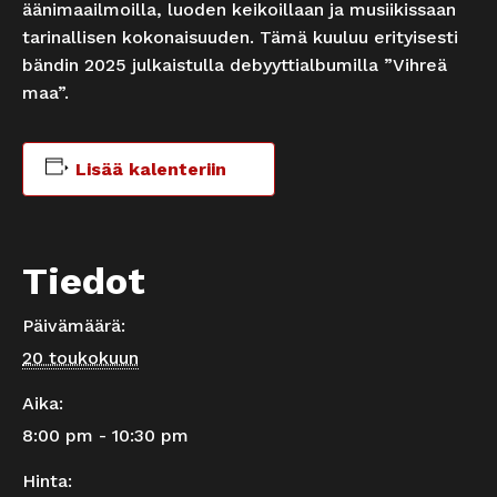
äänimaailmoilla, luoden keikoillaan ja musiikissaan
tarinallisen kokonaisuuden. Tämä kuuluu erityisesti
bändin 2025 julkaistulla debyyttialbumilla ”Vihreä
maa”.
Lisää kalenteriin
Tiedot
Päivämäärä:
20 toukokuun
Aika:
8:00 pm - 10:30 pm
Hinta: