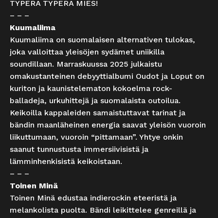
TYPERÄ TYPERÄ MIES!
– – –
Kuumaliima
Kuumaliima on suomalaisen alternativen tulokas,
joka valloittaa yleisöjen sydämet uniikilla
soundillaan. Marraskuussa 2025 julkaistu
omakustanteinen debyyttialbumi Oudot ja Loput on
kuriton ja kaunistelematon kokoelma rock-
balladeja, urkuhittejä ja suomalaista outoilua.
Keikoilla kappaleiden samaistuttavat tarinat ja
bändin maanläheinen energia saavat yleisön vuoroin
liikuttumaan, vuoroin “pittamaan”. Yhtye onkin
saanut tunnustusta immersiivisistä ja
lämminhenkisistä keikoistaan.
– – –
Toinen Minä
Toinen Minä edustaa indierockin eteeristä ja
melankolista puolta. Bändi leikittelee genreillä ja