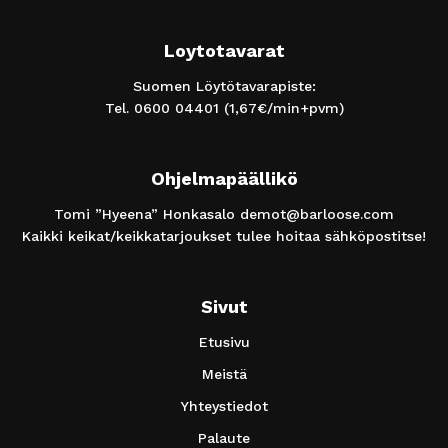
Loytotavarat
Suomen Löytötavarapiste:
Tel.
0600 04401
(1,67€/min+pvm)
Ohjelmapäällikö
Tomi ”Hyeena” Honkasalo
demot@barloose.com
Kaikki keikat/keikkatarjoukset tulee hoitaa sähköpostitse!
Sivut
Etusivu
Meistä
Yhteystiedot
Palaute