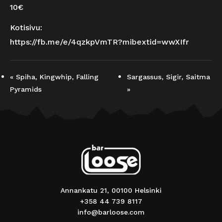
10€
Kotisivu:
https://fb.me/e/4qzkpVmTR?mibextid=wwXIfr
«
Spiha, Kingwhip, Falling
Sargassus, Sigir, Saitma
Pyramids
»
Annankatu 21, 00100 Helsinki
+358 44 739 8117
info@barloose.com