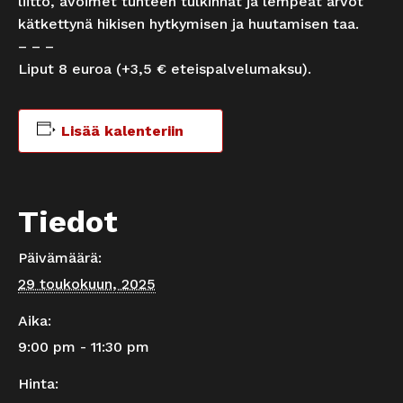
liitto, avoimet tunteen tulkinnat ja lempeät arvot
kätkettynä hikisen hytkymisen ja huutamisen taa.
– – –
Liput 8 euroa (+3,5 € eteispalvelumaksu).
Lisää kalenteriin
Tiedot
Päivämäärä:
29 toukokuun, 2025
Aika:
9:00 pm - 11:30 pm
Hinta: