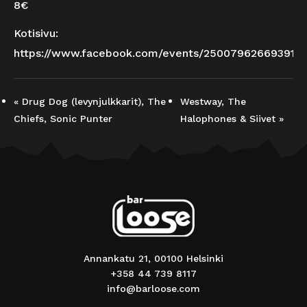
8€
Kotisivu:
https://www.facebook.com/events/250079626693913
«
Drug Dog (levynjulkkarit), The
Westway, The
Chiefs, Sonic Punter
Halophones & Siivet
»
Annankatu 21, 00100 Helsinki
+358 44 739 8117
info@barloose.com