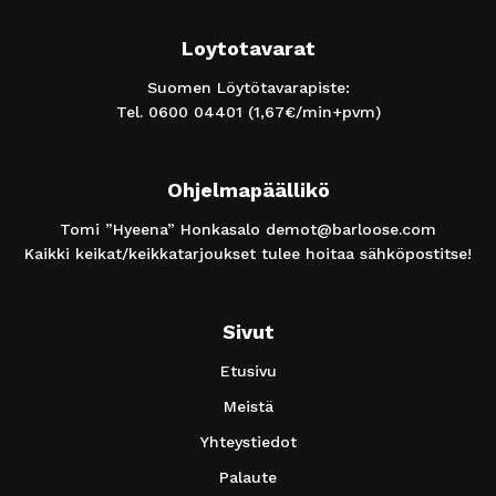
Loytotavarat
Suomen Löytötavarapiste:
Tel.
0600 04401
(1,67€/min+pvm)
Ohjelmapäällikö
Tomi ”Hyeena” Honkasalo
demot@barloose.com
Kaikki keikat/keikkatarjoukset tulee hoitaa sähköpostitse!
Sivut
Etusivu
Meistä
Yhteystiedot
Palaute