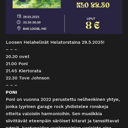
Loosen Helahelinät Helatorstaina 29.5.2025!
– – –
20.30 ovet
21.00 Poni
21.45 Kiertorata
22.30 Tove Johnson
– – –
PONI
Poni on vuonna 2022 perustettu nelihenkinen yhtye,
jonka lyyrinen garage rock yhdistelee ronskeja
otteita valoisiin harmonioihin. Sen musiikkia
siivittävät eteenpäin säröiset kitarat ja tanssittavat
rytmit, kaatuneiden vuokraseinien varjoista aina