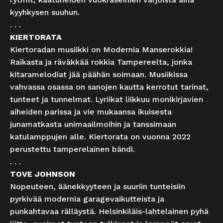
kyyhkysen suuhun.
. . .
KIERTORATA
Kiertoradan musiikki on Modernia Manserokkia!
Raikasta ja räväkkää rokkia Tampereelta, jonka
kitaramelodiat jää päähän soimaan. Musiikissa
vahvassa osassa on sanojen kautta kerrotut tarinat,
tunteet ja tunnelmat. Lyriikat liikkuu monikirjavien
aiheiden parissa ja vie mukaansa ikuisesta
junamatkasta unimaailmoihin ja tanssimaan
katulamppujen alle. Kiertorata on vuonna 2022
perustettu tamperelainen bändi.
. . .
TOVE JOHNSON
Nopeuteen, äänekkyyteen ja suuriin tunteisiin
pyrkivää modernia garagevaikutteista ja
punkahtavaa rälläystä. Helsinkiläis-lahtelainen pyhä