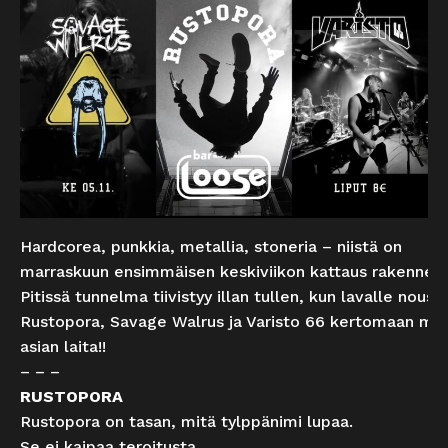
Hardcorea, punkkia, metallia, stoneria – niistä on
marraskuun ensimmäisen keskiviikon kattaus rakennettu
Pitissä tunnelma tiivistyy illan tullen, kun lavalle nouse
Rustopora, Savage Walrus ja Varisto 66 kertomaan mik
asian laita!!
– – –
RUSTOPORA
Rustopora on tasan, mitä tylppänimi lupaa.
Se ei kaipaa teroitusta.