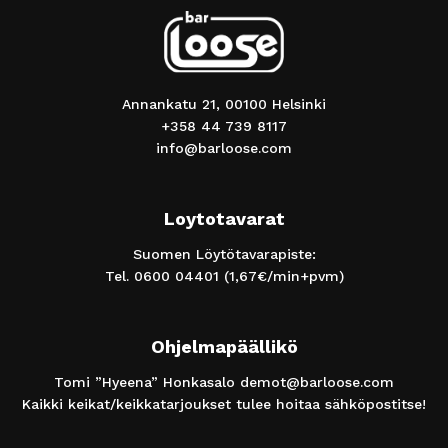
Annankatu 21, 00100 Helsinki
+358 44 739 8117
info@barloose.com
Loytotavarat
Suomen Löytötavarapiste:
Tel.
0600 04401
(1,67€/min+pvm)
Ohjelmapäällikö
Tomi ”Hyeena” Honkasalo
demot@barloose.com
Kaikki keikat/keikkatarjoukset tulee hoitaa sähköpostitse!