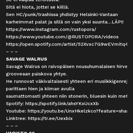
Sitä ei hiota, jottei se kiillä.
Sen HC/punk/trashissa yhdistyy Helsinki-Vantaan
karheimmat palat ja sillä on vain yksi suunta…LÄPI!
https://www.instagram.com/rustopora/
https://www.youtube.com/@RUSTOPORA/videos
https://open.spotify.com/artist/52Xvxc7G9wEVmitq4X
– – –
SAVAGE WALRUS
Savage Walrus on raivopäisen nousuhumalaisen hirven l
grooveaan paiskova yhtye.
He runnovat väkivaltaisesti yhteen eri musiikkigenrejä,
parittaen hien ja kiiman avulla
saumattomasti yhteen niin stonerin, bluesin kuin metall
Spotify:
https://spotify.link/ahsYKxUcxXb
Youtube:
https://youtu.be/UnxHkelzkco?feature=share
Linktree:
https://tr.ee/Uexbix
– – –