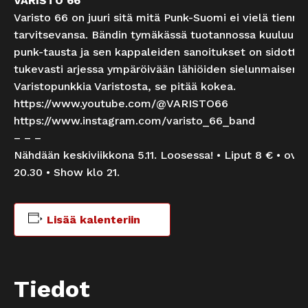
VARISTO 66
Varisto 66 on juuri sitä mitä Punk-Suomi ei vielä tienny
tarvitsevansa. Bändin tymäkässä tuotannossa kuuluu v
punk-tausta ja sen kappaleiden sanoitukset on sidottu
tukevasti arjessa ympäröivään lähiöiden sielunmaisema
Varistopunkkia Varistosta, se pitää kokea.
https://www.youtube.com/@VARISTO66
https://www.instagram.com/varisto_66_band
– – –
Nähdään keskiviikkona 5.11. Loosessa! • Liput 8 € • ovet
20.30 • Show klo 21.
Lisää kalenteriin
Tiedot