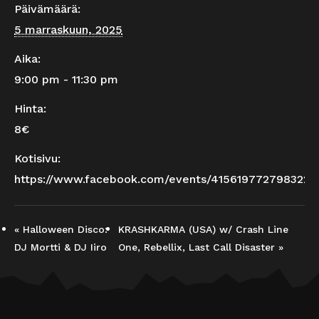
Päivämäärä:
5 marraskuun, 2025
Aika:
9:00 pm - 11:30 pm
Hinta:
8€
Kotisivu:
https://www.facebook.com/events/4156197727983225
«
Halloween Disco:
KRASHKARMA (USA) w/ Crash Line
DJ Mortti & DJ Iiro
One, Rebellix, Last Call Disaster
»