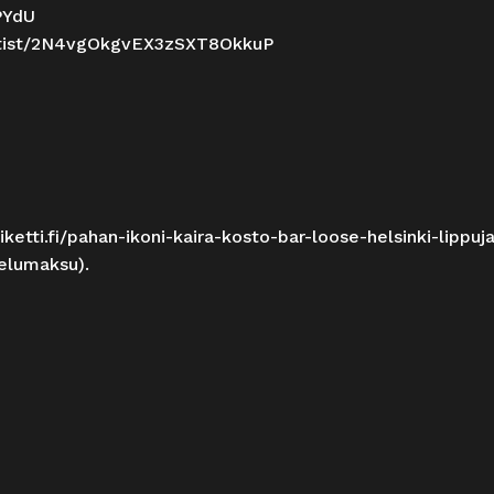
PYdU
tist/2N4vgOkgvEX3zSXT8OkkuP
iketti.fi/pahan-ikoni-kaira-kosto-bar-loose-helsinki-lippuj
velumaksu).