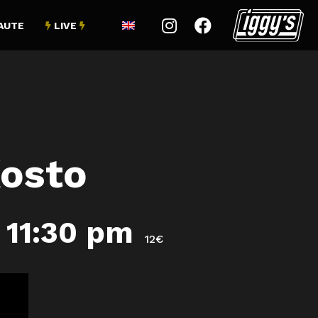


AUTE
LIVE


Kosto
-
11:30 pm
12€