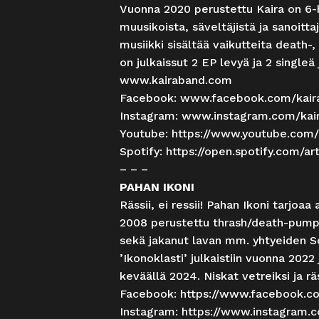
Vuonna 2020 perustettu Kaira on 6-h
muusikoista, säveltäjistä ja sanoit
musiikki sisältää vaikutteita death-
on julkaissut 2 EP levyä ja 2 singl
www.kairaband.com
Facebook:
www.facebook.com/kai
Instagram:
www.instagram.com/ka
Youtube:
https://www.youtube.
com/
Spotify:
https://open.spotify.
com/art
– – –
PAHAN IKONI
Rässii, ei ressii! Pahan Ikoni tarjo
2008 perustettu thrash/death-pumpp
sekä jakanut lavan mm. yhtyeiden S
’Ikonoklasti’ julkaistiin vuonna 2022
keväällä 2024. Niskat vetreiksi ja räs
Facebook:
https://www.facebook.c
Instagram:
https://www.instagram.