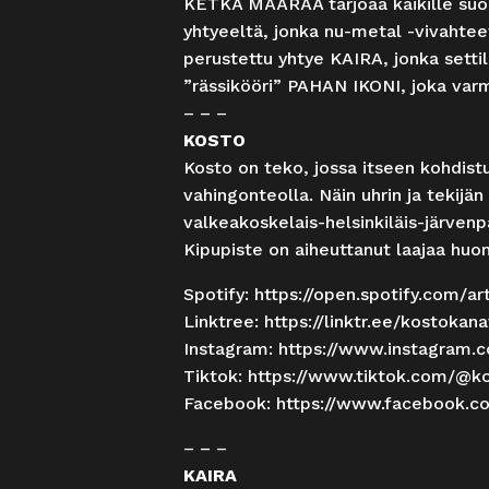
KETKÄ MÄÄRÄÄ tarjoaa kaikille suom
yhtyeeltä, jonka nu-metal -vivahtee
perustettu yhtye KAIRA, jonka settil
”rässikööri” PAHAN IKONI, joka varmi
– – –
KOSTO
Kosto on teko, jossa itseen kohdist
vahingonteolla. Näin uhrin ja tekij
valkeakoskelais-helsinkiläis-
järvenp
Kipupiste on aiheuttanut laajaa huomi
Spotify:
https://open.spotify.com/
ar
Linktree:
https://linktr.ee/kostokan
Instagram:
https://www.instagram.
Tiktok:
https://www.tiktok.com/@
k
Facebook:
https://www.facebook.c
– – –
KAIRA