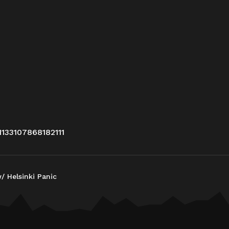
133107868182111
/ Helsinki Panic