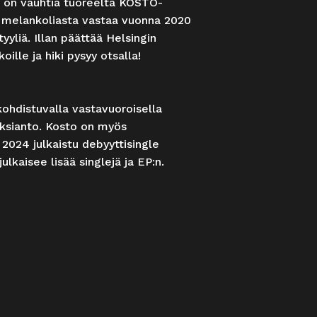
a on vauhtia tuoreelta KOSTO-
ja melankoliasta vastaa vuonna 2020
yliä. Illan päättää Helsingin
lle ja hiki pysyy otsalla!
ohdistuvalla vastavuoroisella
eksianto. Kosto on myös
 2024 julkaistu debyyttisingle
lkaisee lisää singlejä ja EP:n.