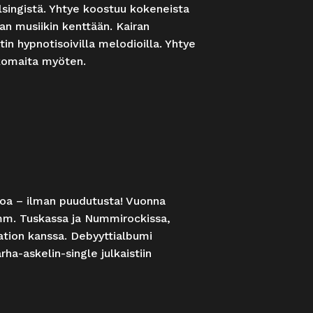
singistä. Yhtye koostuu kokeneista
an musiikin kenttään. Kairan
in hypnotisoivilla melodioilla. Yhtye
lkomaita myöten.
oitoa – ilman puudutusta! Vuonna
 mm. Tuskassa ja Nummirockissa,
ation kanssa. Debyyttialbumi
ha-askelin-single julkaistiin