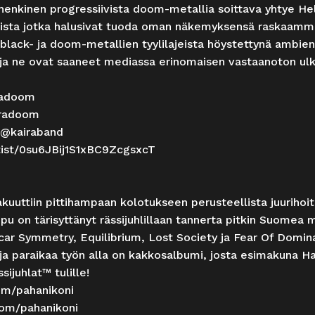
enkinen progressiivista doom-metallia soittava yhtye Hel
tajista jotka halusivat tuoda oman näkemyksensä raskaamm
, black- ja doom-metallien tyylilajeista höystettynä ambient
eä ja ne ovat saaneet mediassa erinomaisen vastaanoton u
radoom
iradoom
@kairaband
ist/
0su6JBij1S1xBC9ZcgsxcT
aa akuuttiin pittihampaan kolotukseen perusteellista juurih
u on tärisyttänyt rässijuhlillaan tannerta pitkin Suomea
car Symmetry, Equilibrium, Lost Society ja Fear Of Domin
 ja paraikaa työn alla on kakkosalbumi, josta esimakuna Har
sijuhlat™ tulille!
om/
pahanikoni
com/
pahanikoni