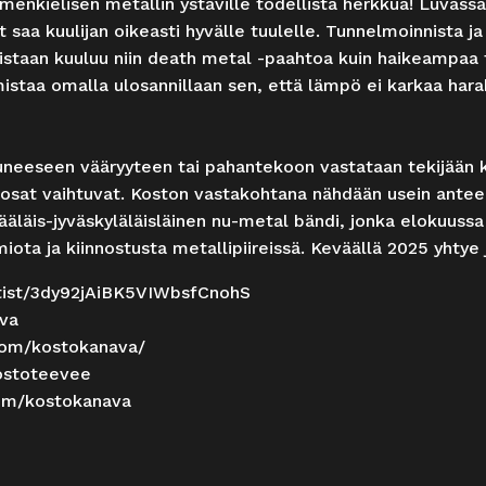
enkielisen metallin ystäville todellista herkkua! Luvass
t saa kuulijan oikeasti hyvälle tuulelle. Tunnelmoinnista 
istaan kuuluu niin death metal -paahtoa kuin haikeampaa ty
staa omalla ulosannillaan sen, että lämpö ei karkaa harakoi
uneeseen vääryyteen tai pahantekoon vastataan tekijään k
än osat vaihtuvat. Koston vastakohtana nähdään usein ante
ääläis-
jyväskyläläisläinen nu-metal bändi, jonka elokuussa
ota ja kiinnostusta metallipiireissä. Keväällä 2025 yhtye ju
tist/3dy92jAiBK5VIWbsfCnohS
ava
com/
kostokanava/
ostoteevee
om/
kostokanava