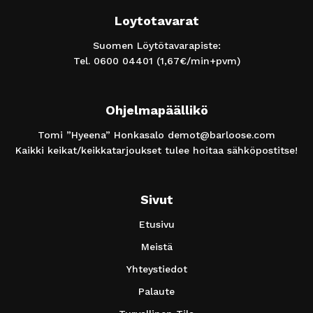
Loytotavarat
Suomen Löytötavarapiste:
Tel.
0600 04401
(1,67€/min+pvm)
Ohjelmapäällikö
Tomi ”Hyeena” Honkasalo
demot@barloose.com
Kaikki keikat/keikkatarjoukset tulee hoitaa sähköpostitse!
Sivut
Etusivu
Meistä
Yhteystiedot
Palaute