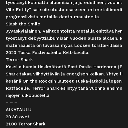
työstänyt kolmatta albumiaan ja jo edellinen, vuonna 2
Vile Entity” sai suitsutusta osakseen eri metallimedioi
progressiivista metallia death-mausteella.
Slash the Smile
Jyväskyläläinen, vaihtoehtoista metallia esittävä hymy
työstänyt debyyttialbumiaan vuoden alusta alkaen. Mai
materiaalista on luvassa myös Loosen torstai-illassa! Y
2023 Tuska Festivaaleilla Kvlt-lavalla.
Terror Shark
Kaksi albumia tinkimätöntä East Pasila Hardcorea (EPHC
Shark takaa viihdyttävän ja energisen keikan. Yhtye l
kesänä On the Rocksin lauteet Tuska-jatkoilla legenda
Ratfacelle. Terror Shark esiintyy tänä vuonna ensimm
rajojen ulkopuolella.
– – –
AIKATAULU
20.30 ovet
21.00 Terror Shark