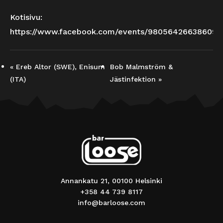
Kotisivu:
https://www.facebook.com/events/980564266386098
«
Ereb Altor (SWE), Enisum
Bob Malmström &
(ITA)
Jästinfektion
»
Annankatu 21, 00100 Helsinki
+358 44 739 8117
info@barloose.com