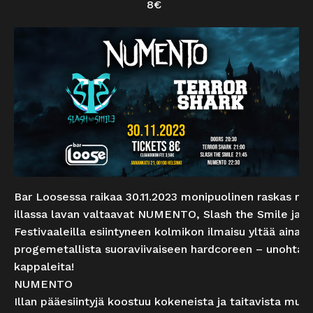
8€
Bar Loosessa raikaa 30.11.2023 monipuolinen raskas musi
illassa lavan valtaavat NUMENTO, Slash the Smile ja T
Festivaaleilla esiintyneen kolmikon ilmaisu yltää aina k
progemetallista suoraviivaiseen hardcoreen – unohtam
kappaleita!
NUMENTO
Illan pääesiintyjä koostuu kokeneista ja taitavista muusi