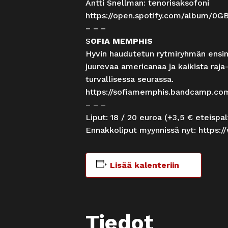
Antti Snellman: tenorisaksofoni
https://open.spotify.com/album/
– – –
S
OFIA MEMPHIS
Hyvin haudutetun rytmiryhmän ensi
juurevaa americanaa ja kaikista raj
turvallisessa seurassa.
https://sofiamemphis.bandcamp.co
– – –
Liput: 18 / 20 euroa (+3,5 € eteisp
Ennakkoliput myynnissä nyt:
https:/
Lisää kalenteriin
Tiedot