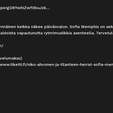
0GBpeIgD8YwhiZwf0buJzk…
mmäinen keikka näkee päivänvalon. Sofia Memphis on sek
a-aidoista vapautunutta rytmimusiikkia asenteella. Terve
m/
alvelumaksu)
/www.tiketti.fi/niko-ahvonen-ja-tilanteen-herrat-sofia-me