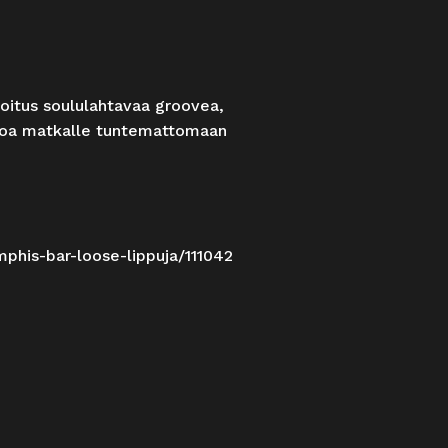
oitus soululahtavaa groovea,
tuloa matkalle tuntemattomaan
mphis-bar-loose-lippuja/111042