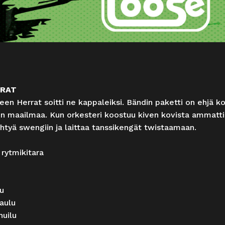
RRAT
anteen Herrat soitti ne kappaleiksi. Bändin paketti on ehjä 
tkin maailmaa. Kun orkesteri koostuu kiven kovista ammattil
yhtyä swengiin ja laittaa tanssikengät twistaamaan.
 rytmikitara
lu
laulu
huilu