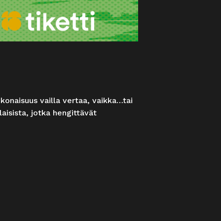
kokonaisuus vailla vertaa, vaikka…tai
aisista, jotka hengittävät