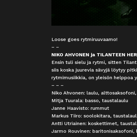
Loose goes rytmiruuvaamo!
– –
NIKO AHVONEN ja TILANTEEN HE
Ensin tuli sielu ja rytmi, sitten Til
siis koska juurevia sävyjä löytyy pi
rytmimusiikkia, on yleisön helppoa 
– – –
Niko Ahvonen: laulu, alttosaksofoni,
Mitja Tuurala: basso, taustalaulu
Janne Haavisto: rummut
Markus Tiiro: soolokitara, taustalau
Antti Utriainen: koskettimet, tausta
Jarmo Rouvinen: baritonisaksofoni, 