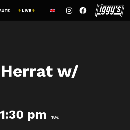


AUTE
LIVE


 Herrat w/
11:30 pm
18€