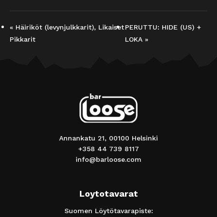
«
Häiriköt (levynjulkkarit), Likaiset
PERUTTU: HIDE (US) +
Pikkarit
LOKA
»
Annankatu 21, 00100 Helsinki
+358 44 739 8117
info@barloose.com
Loytotavarat
Suomen Löytötavarapiste: