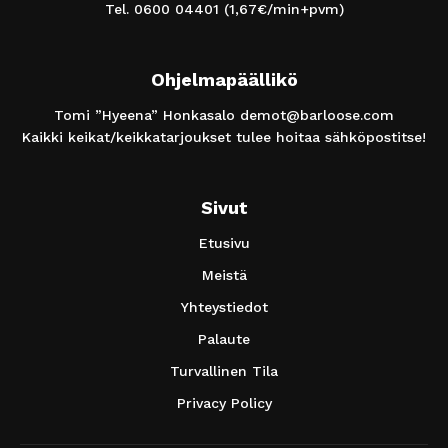
Tel.
0600 04401
(1,67€/min+pvm)
Ohjelmapäällikö
Tomi ”Hyeena” Honkasalo
demot@barloose.com
Kaikki keikat/keikkatarjoukset tulee hoitaa sähköpostitse!
Sivut
Etusivu
Meistä
Yhteystiedot
Palaute
Turvallinen Tila
Privacy Policy