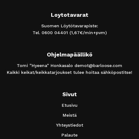
Loytotavarat
Suomen Löytötavarapiste:
Tel.
0600 04401
(1,67€/min+pvm)
Ohjelmapäällikö
Tomi ”Hyeena” Honkasalo
demot@barloose.com
Kaikki keikat/keikkatarjoukset tulee hoitaa sähköpostitse!
Sivut
Etusivu
Meistä
Yhteystiedot
Palaute