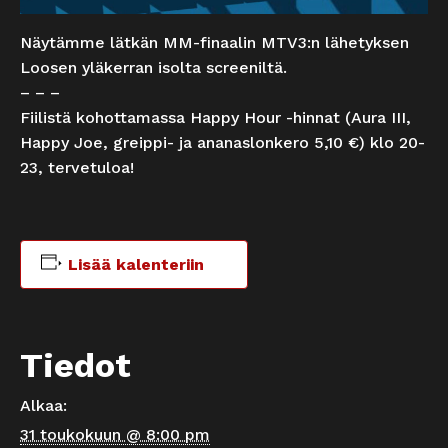
Näytämme lätkän MM-finaalin MTV3:n lähetyksen
Loosen yläkerran isolta screeniltä.
– – –
Fiilistä kohottamassa Happy Hour -hinnat (Aura III,
Happy Joe, greippi- ja ananaslonkero 5,10 €) klo 20-
23, tervetuloa!
Lisää kalenteriin
Tiedot
Alkaa:
31 toukokuun @ 8:00 pm