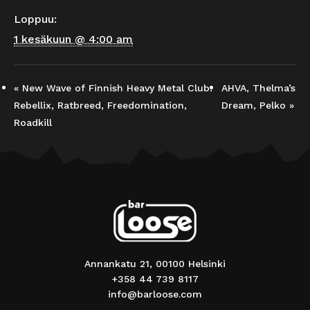
Loppuu:
1 kesäkuun @ 4:00 am
«
New Wave of Finnish Heavy Metal Club:
AHVA, Thelma’s
Rebellix, Ratbreed, Freedomination,
Dream, Pelko
»
Roadkill
Annankatu 21, 00100 Helsinki
+358 44 739 8117
info@barloose.com