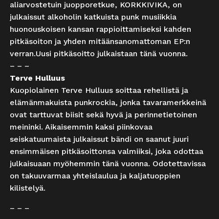
aliarvostetuin juopporetkue, KORKKIVIKA, on
julkaissut alkoholin katkuista punk musiikkia
huonouskoisen kansan rappioittamiseksi kahden
pitkäsoiton ja yhden mitäänsanomattoman EP:n
verran.Uusi pitkäsoitto julkaistaan tänä vuonna.
– – –
Terve Hulluus
Kuopiolainen Terve Hulluus soittaa rehellistä ja
elämänmakuista punkrockia, jonka tavaramerkkeinä
ovat tarttuvat biisit sekä hyvä ja perinnetietoinen
meininki. Aikaisemmin kaksi piinkovaa
seiskatuumaista julkaissut bändi on saanut juuri
ensimmäisen pitkäsoittonsa valmiiksi, joka odottaa
julkaisuaan myöhemmin tänä vuonna. Odotettavissa
on takuuvarmaa yhteislaulua ja kaljatuoppien
kilistelyä.
– – –