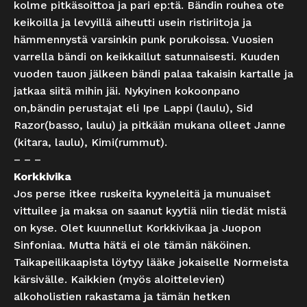
kolme pitkäsoittoa ja pari ep:tä. Bändin rouhea ote
keikoilla ja levyillä aiheutti usein ristiriitoja ja
hämmennystä varsinkin punk porukoissa. Vuosien
varrella bändi on keikkaillut satunnaisesti. Kuuden
vuoden tauon jälkeen bändi palaa takaisin kartalle ja
jatkaa siitä mihin jäi. Nykyinen kokoonpano
on,bändin perustajat eli Ipe Lappi (laulu), Sid
Razor(basso, laulu) ja pitkään mukana olleet Janne
(kitara, laulu), Kimi(rummut).
– – –
Korkkivika
Jos perse itkee ruskeita kyyneleitä ja munuaiset
vittuilee ja maksa on saanut kyytiä niin tiedät mistä
on kyse. Olet kuunnellut Korkkivikaa ja Juopon
Sinfoniaa. Mutta hätä ei ole tämän näköinen.
Taikapeilikaapista löytyy lääke jokaiselle Normeista
kärsivälle. Kaikkien (myös aloittelevien)
alkoholistien rakastama ja tämän hetken