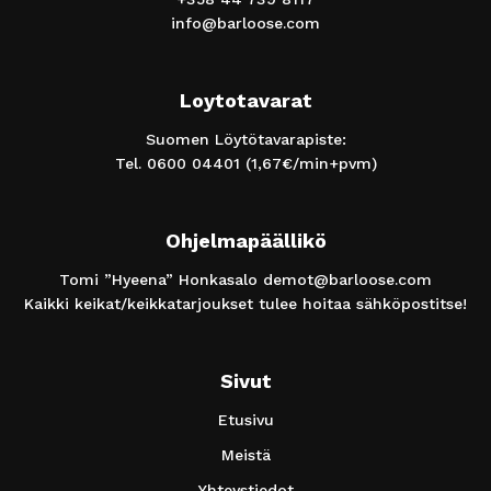
info@barloose.com
Loytotavarat
Suomen Löytötavarapiste:
Tel.
0600 04401
(1,67€/min+pvm)
Ohjelmapäällikö
Tomi ”Hyeena” Honkasalo
demot@barloose.com
Kaikki keikat/keikkatarjoukset tulee hoitaa sähköpostitse!
Sivut
Etusivu
Meistä
Yhteystiedot