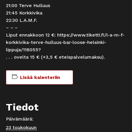
21:00 Terve Hulluus
21:45 Korkkivika
22:30 L.A.M.F.
– – –
Liput ennakkoon 12 €:
https://www.tiketti.fi/l-a-m-f-
korkkivika-terve-hulluus-bar-loose-helsinki-
lippuja/118055?
. . . ovelta 15 € (+3,5 € eteispalvelumaksu).
Lisää kalenteriin
Tiedot
Päivämäärä:
23 toukokuun