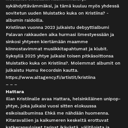
sykähdyttävämmäksi, ja tämä kuuluu myös yhdessä
sovitetun uuden Muistatko kuka on Kristiina? -
albumin raidoilla.
Kristiinan vuonna 2023 julkaistu debyyttialbumi
Palavan rakkauden aika hurmasi ilmestyessään ja
sinkosi yhtyeen kiertämään maamme
kiinnostavimmat musiikkitapahtumat ja klubit.
Syksyllä 2025 yhtye julkaisi toisen pitkäsoittonsa
Muistatko kuka on Kristiina?. Molemmat albumit on
julkaistu Humu Recordsin kautta.
https://www.altagency.fi/artistit/kristiina
– – –
Hattara
Illan Kristiinalle avaa Hattara, helsinkiläinen unipop-
yhtye, joka julkaisi vuosi sitten elokuussa
esikoisalbuminsa Ehkä me nähdään huomenna.
Kitaravallien ja kaikumeren keskeltä erottuvat
katkeransuloiset tarinat ikävästä, välitiloista ja