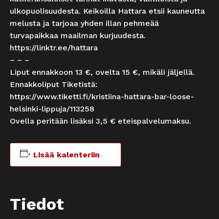
ulkopuolisuudesta. Keikoilla Hattara etsii kauneutta
melusta ja tarjoaa yhden illan pehmeää
turvapaikkaa maailman kurjuudesta.
https://linktr.ee/hattara
– – –
Liput ennakkoon 13 €, ovelta 15 €, mikäli jäljellä.
Ennakkoliput Tiketistä:
https://www.tiketti.fi/kristiina-hattara-bar-loose-
helsinki-lippuja/113258
Ovella peritään lisäksi 3,5 € eteispalvelumaksu.
Lisää kalenteriin
Tiedot