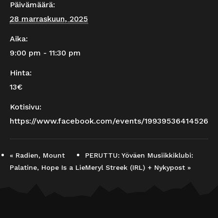
Päivämäärä:
28 marraskuun, 2025
Aika:
9:00 pm - 11:30 pm
Hinta:
13€
Kotisivu:
https://www.facebook.com/events/1993953641452617
«
Radien, Mount
PERUTTU: Yöväen Musiikkiklubi:
Palatine, Hope Is a Lie
Meryl Streek (IRL) + Nykypost
»