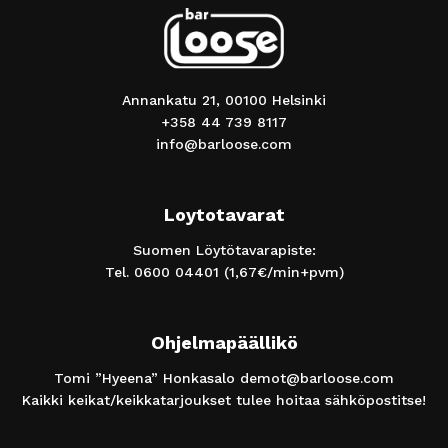
Annankatu 21, 00100 Helsinki
+358 44 739 8117
info@barloose.com
Loytotavarat
Suomen Löytötavarapiste:
Tel.
0600 04401
(1,67€/min+pvm)
Ohjelmapäällikö
Tomi ”Hyeena” Honkasalo
demot@barloose.com
Kaikki keikat/keikkatarjoukset tulee hoitaa sähköpostitse!