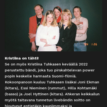
Kristiina on tähti!
Se on myös Kristiina Tuhkasen keväällä 2022
perustettu bändi, joka tuo pirskahtelevan power
popin keskelle harmaata Suomi-filmiä.
Kokoonpanoon kuuluu Tuhkasen lisäksi Joni Ekman
(kitara), Essi Nieminen (rummut), Hilla Kohtamäki
(basso) ja Joel Hyttinen (kitara). Ahkeran keikkailun
myötä taitavana tunnetun livebändin soitto on
hioutunut entistäkin kauniimmaksi ja