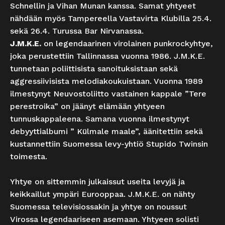
Schnellin ja Vihan Munan kanssa. Samat yhtyeet
nähdään myös Tampereella Vastavirta Klubilla 25.4.
sekä 26.4. Turussa Bar Nirvanassa.
J.M.K.E.
on legendaarinen virolainen punkrockyhtye,
joka perustettiin Tallinnassa vuonna 1986. J.M.K.E.
tunnetaan poliittisista sanoituksistaan sekä
aggressiivisista melodiakoukuistaan. Vuonna 1989
ilmestynyt Neuvostoliitto vastainen kappale ”Tere
perestroika” on jäänyt elämään yhtyeen
tunnuskappaleena. Samana vuonna ilmestynyt
debyyttialbumi ” Külmale maale”, äänitettiin sekä
kustannettiin Suomessa levy-yhtiö Stupido Twinsin
toimesta.
Yhtye on sittemmin julkaissut useita levyjä ja
keikkaillut ympäri Eurooppaa. J.M.K.E. on nähty
Suomessa televisiossakin ja yhtye on noussut
Virossa legendaariseen asemaan. Yhtyeen solisti