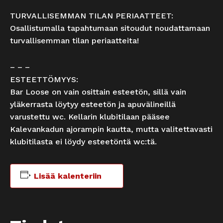
TURVALLISEMMAN TILAN PERIAATTEET:
Osallistumalla tapahtumaan sitoudut noudattamaan
turvallisemman tilan periaatteita!
– – –
ESTEETTÖMYYS:
Bar Loose on vain osittain esteetön, sillä vain
yläkerrasta löytyy esteetön ja apuvälineillä
varustettu wc. Kellarin klubitilaan pääsee
Kalevankadun ajorampin kautta, mutta valitettavasti
klubitilasta ei löydy esteetöntä wc:tä.
Lisää kalenteriin