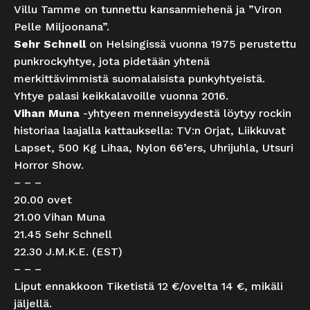
Villu Tamme on tunnettu kansanmiehenä ja ”Viron
Pelle Miljoonana”.
Sehr Schnell
on Helsingissä vuonna 1975 perustettu
punkrockyhtye, jota pidetään yhtenä
merkittävimmistä suomalaisista punkyhtyeistä.
Yhtye palasi keikkalavoille vuonna 2016.
Vihan Muna
-yhtyeen menneisyydestä löytyy rockin
historiaa laajalla kattauksella: TV:n Orjat, Liikkuvat
Lapset, 500 Kg Lihaa, Nylon 66’ers, Uhrijuhla, Utsuri
Horror Show.
– – –
20.00 ovet
21.00 Vihan Muna
21.45 Sehr Schnell
22.30 J.M.K.E. (EST)
– – –
Liput ennakkoon Tiketistä 12 €/ovelta 14 €, mikäli
jäljellä.