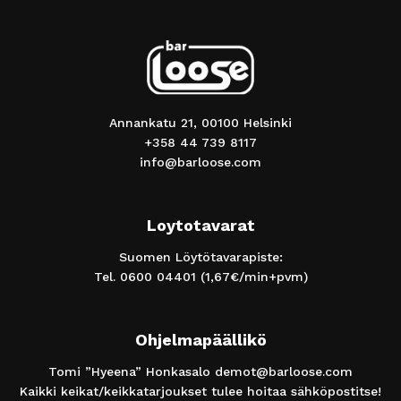
Annankatu 21, 00100 Helsinki
+358 44 739 8117
info@barloose.com
Loytotavarat
Suomen Löytötavarapiste:
Tel.
0600 04401
(1,67€/min+pvm)
Ohjelmapäällikö
Tomi ”Hyeena” Honkasalo
demot@barloose.com
Kaikki keikat/keikkatarjoukset tulee hoitaa sähköpostitse!