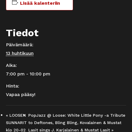
Lisää kalenteriin
Tiedot
Päivämäärä:
13 huhtikuun
Aika:
7:00 pm - 10:00 pm
Hinta:
Vapaa pääsy!
«
LOOSEN
PopJazz @ Loose: White Little Pony -a Tribute
SUNNARIT
to Deftones, Bling Bling, Kovalainen & Mustat
klo 20-02
Lasit sings J. Karjalainen & Mustat Lasit
»