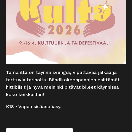
Tämä ilta on täynnä svengiä, vipattavaa jalkaa ja
tarttuvia tarinoita. Bändikokoonpanojen esittämät
hittibiisit ja hyvä meininki pitävät bileet käynnissä
koko keikkaillan!
K18 • Vapaa sisäänpääsy.