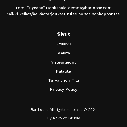
Tomi ”Hyeena” Honkasalo
demot@barloose.com
Kaikki keikat/keikkatarjoukset tulee hoitaa sähköpostitse!
Sivut
Etusivu
Meistä
Yhteystiedot
Palaute
Turvallinen Tila
Privacy Policy
Bar Loose All rights reserved © 2021
By
Revolve Studio