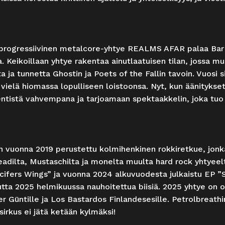
 progressiivinen metalcore-yhtye REALMS AFAR palaa Ba
a. Keikoillaan yhtye rakentaa ainutlaatuisen tilan, jossa m
a ja tunnetta Ghostin ja Poets of the Fallin tavoin. Vuosi s
i vielä hiomassa lopulliseen loistoonsa. Nyt, kun äänitykset
ntistä vahvempana ja tarjoamaan spektaakkelin, joka tuo 
vuonna 2019 perustettu kolmihenkinen rokkiretkue, jonka
adilta, Mustaschilta ja monelta muulta hard rock yhtyeelt
ucifers Wings” ja vuonna 2024 alkuvuodesta julkaistu EP 
i uutta 2025 helmikuussa nauhoitettua biisiä. 2025 yhtye on
 Güntille ja Los Bastardos Finlandesesille. Petrolbreath
sirkus ei jätä ketään kylmäksi!