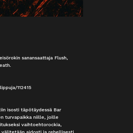
teisörokin sanansaattaja Flush,
eath.
lippuja/112415
tiin isosti täpötäydessä Bar
turvapaikka niille, joille
itukseksi vaihtoehtorockia,
 välitetään aidosti ja rehellisesti