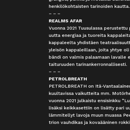
henkilökohtaisten tarinoiden kautta.
– – –
REALMS AFAR
Vuonna 2021 Tuusulassa perustettu
uutta energiaa ja tuoreita kappaleit
kappaleelta yhdistäen teatraalisuutt
yleisön kappaleillaan, joita yhtye ol
bändi on valmis palaamaan lavalle e
taituruuden tarinankerronnallisesti.
– – –
PETROLBREATH
PETROLBREATH on Itä-Vantaalainen 
kuultavissa vaikutteita mm. Motörhe
vuonna 2021 julkaistu ensisinkku ”L
lisäksi keikkasettiin on lisätty par
lämmitellyt lavoja muun muassa Peer
trion vauhdikas ja kovaääninen rokki