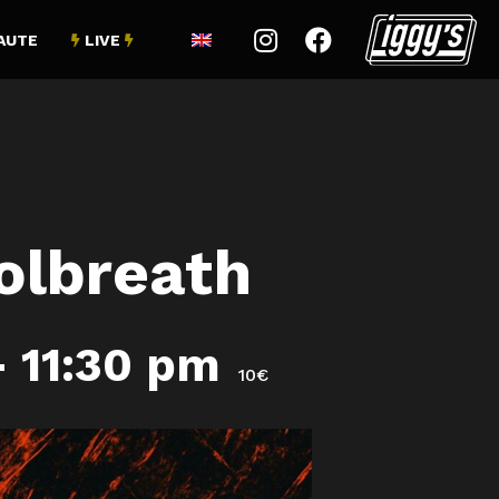


AUTE
LIVE


rolbreath
-
11:30 pm
10€