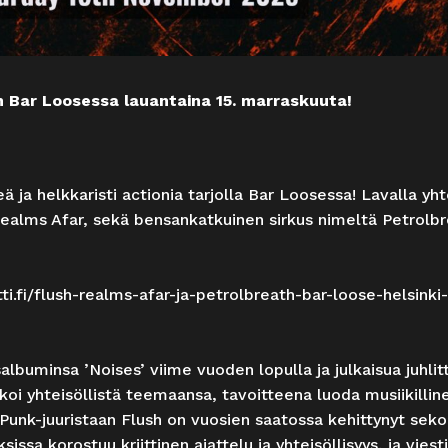
h Bar Loosessa lauantaina 15. marraskuuta!
ä ja helkkaristi actionia tarjolla Bar Loosessa! Lavalla yh
 Realms Afar, sekä bensankatkuinen sirkus nimeltä Petrolbr
ti.fi/flush-realms-afar-ja-petrolbreath-bar-loose-helsinki-
albuminsa ’Noises’ viime vuoden lopulla ja julkaisua juhlit
oi yhteisöllistä teemaansa, tavoitteena luoda musiikillinen 
 Punk-juuristaan Flush on vuosien saatossa kehittynyt seko
issa korostuu kriittinen ajattelu ja yhteisöllisyys, ja viesti