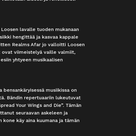
r Loosen lavalle tuoden mukanaan
usiikki hengittää ja kasvaa kappale
itten Realms Afar jo valloitti Loosen
 ovat viimeistelyä vaille valmiit,
esiin yhtyeen musikaalisen
 bensankäryisessä musiikissa on
ä. Bändin repertuaariin lukeutuvat
”Spread Your Wings and Die”. Tämän
 ottanut seuraavan askeleen ja
in kone käy aina kuumana ja tämän