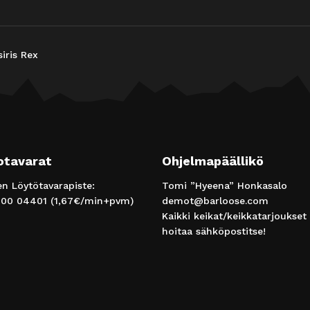
siris Rex
otavarat
Ohjelmapäällikö
 Löytötavarapiste:
Tomi ”Hyeena” Honkasalo
00 04401
(1,67€/min+pvm)
demot@barloose.com
Kaikki keikat/keikkatarjoukset
hoitaa sähköpostitse!