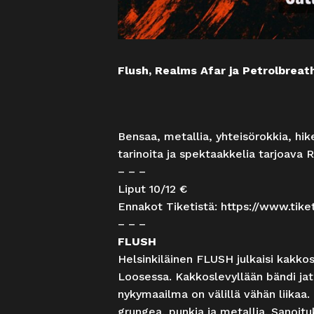
Flush, Realms Afar ja Petrolbreat
Bensaa, metallia, yhteisörokkia, hike
tarinoita ja spektaakkelia tarjoava
– – –
Liput 10/12 €
Ennakot Tiketistä:
https://www.tiket
– – –
FLUSH
Helsinkiläinen FLUSH julkaisi kakkos
Loosessa. Kakkoslevyllään bändi jatk
nykymaailma on välillä vähän liikaa.
grungea, punkia ja metallia. Sanoituks