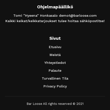
Ohjelmapäällikö
Tomi ”Hyeena” Honkasalo
demot@barloose.com
Kaikki keikat/keikkatarjoukset tulee hoitaa sähköpostitse!
Sivut
Etusivu
Meistä
Yhteystiedot
Palaute
Turvallinen Tila
Privacy Policy
Bar Loose All rights reserved © 2021