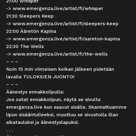
21:00 Whisper
->
www.emergenza.live/artist/fi/whisper
21:30 Sleepers Keep
->
www.emergenza.live/artist/fi/sleepers-keep
22:00 Ääretön Kapina
->
www.emergenza.live/artist/fi/aareton-kapina
22:30 The Wells
->
www.emergenza.live/artist/fi/the-wells
– – –
Noin 15 min viimeisen keikan jälkeen pidetään
lavalla TULOKSIEN JUONTO!
– – –
Äänestys ennakkolipulla:
Jos ostat ennakkolipun, näytä se sivulta
emergenza.live kun saavut sisälle. Skannattuamme
lipun sisääntulleeksi, muuttuu se sivustolla illan
aikatauluksi ja äänestyslapuksi.
. . .