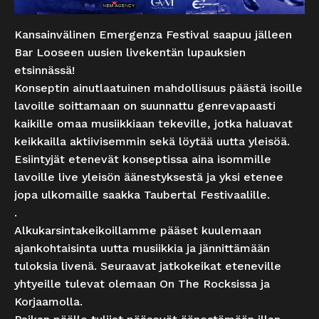
Kansainvälinen Emergenza Festival saapuu jälleen
Bar Looseen uusien livekentän lupauksien
etsinnässä!
Konseptin ainutlaatuinen mahdollisuus päästä isoille
lavoille soittamaan on suunnattu genrevapaasti
kaikille omaa musiikkiaan tekeville, jotka haluavat
keikkailla aktiivisemmin sekä löytää uutta yleisöä.
Esiintyjät etenevät konseptissa aina isommille
lavoille live yleisön äänestyksestä ja yksi etenee
jopa ulkomaille saakka Taubertal Festivaalille.
.
Alkukarsintakeikoillamme pääset kuulemaan
ajankohtaisinta uutta musiikkia ja jännittämään
tuloksia livenä. Seuraavat jatkokeikat eteneville
yhtyeille tulevat olemaan On The Rocksissa ja
Korjaamolla.