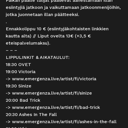
Paikan päälle tulijat pääsevät äänestämään illan
esiintyjiä jatkoon ja vaikuttamaan jatkoonmenijöihin,
jotka juonnetaan illan päätteeksi.
.
Ennakkolippu 10 € (esiintyjäkohtaisten linkkien
kautta alta) // Liput ovelta 13€ (+3,5 €
eteispalvelumaksu).
– – –
LIPPULINKIT & AIKATAULUT:
18:30 OVET
19:00 Victoria
->
www.emergenza.live/artist/fi/victoria
19:30 Sinize
->
www.emergenza.live/artist/fi/sinize
20:00 Bad Trick
->
www.emergenza.live/artist/fi/bad-trick
20:30 Ashes In The Fall
->
www.emergenza.live/artist/fi/ashes-in-the-fall