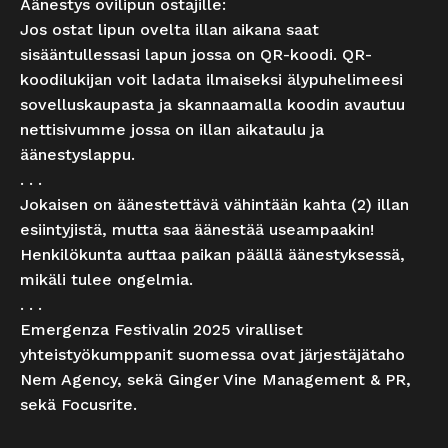
Äänestys ovilipun ostajille:
Jos ostat lipun ovelta illan aikana saat
sisääntullessasi lapun jossa on QR-koodi. QR-
koodilukijan voit ladata ilmaiseksi älypuhelimeesi
sovelluskaupasta ja skannaamalla koodin avautuu
nettisivumme jossa on illan aikataulu ja
äänestyslappu.
. . .
Jokaisen on äänestettävä vähintään kahta (2) illan
esiintyjistä, mutta saa äänestää useampaakin!
Henkilökunta auttaa paikan päällä äänestyksessä,
mikäli tulee ongelmia.
. . .
Emergenza Festivalin 2025 viralliset
yhteistyökumppanit suomessa ovat järjestäjätaho
Nem Agency, sekä Ginger Vine Management & PR,
sekä Focusrite.