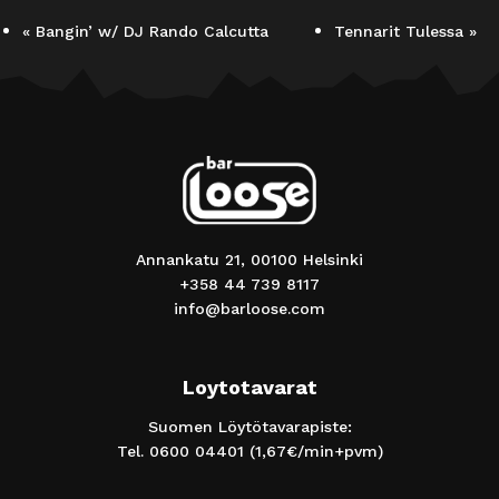
«
Bangin’ w/ DJ Rando Calcutta
Tennarit Tulessa
»
Annankatu 21, 00100 Helsinki
+358 44 739 8117
info@barloose.com
Loytotavarat
Suomen Löytötavarapiste:
Tel.
0600 04401
(1,67€/min+pvm)