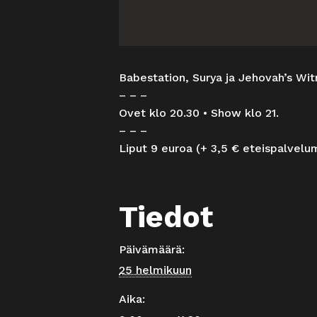
Babestation, Surya ja Jehovah’s Wi
– – –
Ovet klo 20.30 • Show klo 21.
– – –
Liput 9 euroa (+ 3,5 € eteispalvelu
Tiedot
Päivämäärä:
25 helmikuun
Aika: