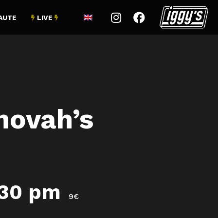


AUTE
LIVE


hovah’s
:30 pm
9€