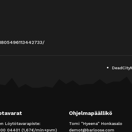
/1805496113442733/
DeadCityM
otavarat
Ohjelmapäällikö
 Löytötavarapiste:
Tomi ”Hyeena” Honkasalo
00 04401
(1,67€/min+pvm)
demot@barloose.com