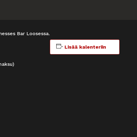
tnesses Bar Loosessa.
Lisää kalenteriin
maksu)