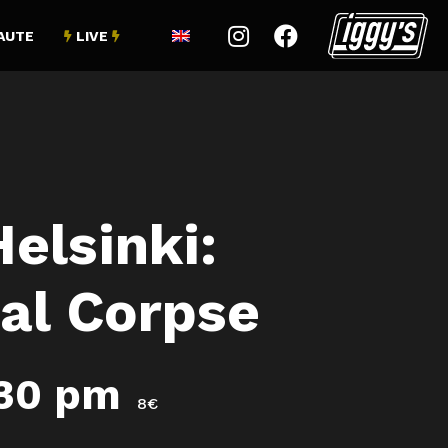


AUTE
LIVE


elsinki:
ral Corpse
:30 pm
8€