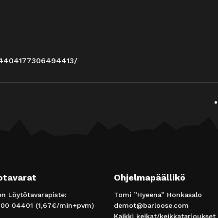
/4404177306494413/
otavarat
Ohjelmapäällikö
 Löytötavarapiste:
Tomi ”Hyeena” Honkasalo
00 04401
(1,67€/min+pvm)
demot@barloose.com
Kaikki keikat/keikkatarjoukset