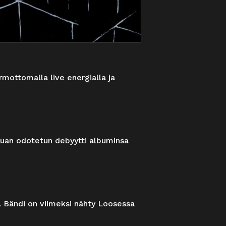
mottomalla live energialla ja
kauan odotetun debyytti albuminsa
i. Bändi on viimeksi nähty Loosessa