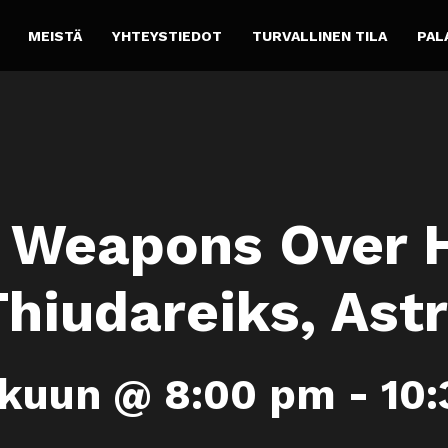
MEISTÄ
YHTEYSTIEDOT
TURVALLINEN TILA
PAL
 Weapons Over H
Thiudareiks, Ast
äkuun @ 8:00 pm
-
10