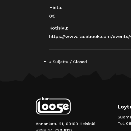
Hinta:
8€
Kotisivu:
https://www.facebook.com/events
«
Suljettu / Closed
Loyt
Suomen
Tel.
06
Annankatu 21, 00100 Helsinki
+358 44 739 8117