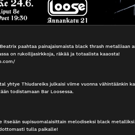
atrix paahtaa painajaismaista black thrash metalliaan ar
sa on rukoilijasirkkoja, räkää ja totaalista kaaosta!
mp.com/
al yhtye Thiudareiks julkaisi viime vuonna vähintäänkin 
ästään todistamaan Bar Loosessa.
e itseään supisuomalaisittain melodiseksi black metalliks
ottomasti tulla paikalle!