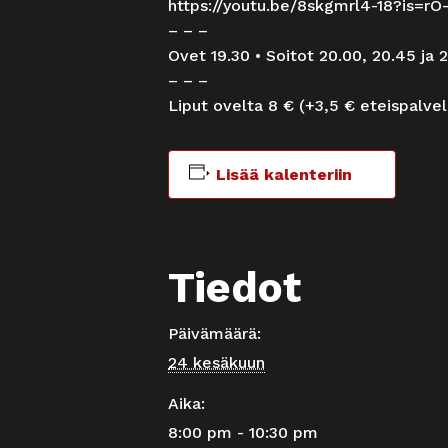
https://youtu.be/8skgmrl4-18?is=r
– – –
Ovet 19.30 • Soitot 20.00, 20.45 ja 2
– – –
Liput ovelta 8 € (+3,5 € eteispalve
Lisää kalenteriin
Tiedot
Päivämäärä:
24 kesäkuun
Aika:
8:00 pm - 10:30 pm