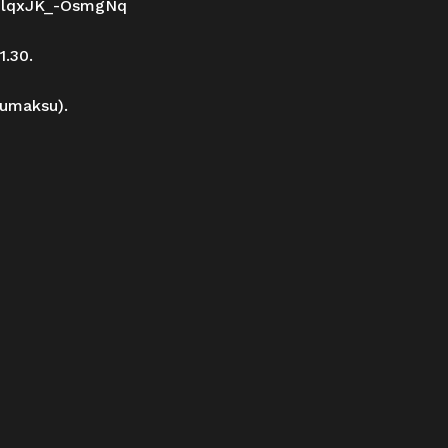
O-lqxJK_-OsmgNq
1.30.
lumaksu).