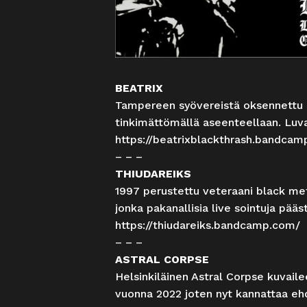
BEATRIX
Tampereen syövereistä oksennettu Be
tinkimättömällä aseenteellaan. Luvas
https://beatrixblackthrash.bandca
– – –
THIUDAREIKS
1997 perustettu veteraani black met
jonka pakanallisia live sointuja pä
https://thiudareiks.bandcamp.com/
– – –
ASTRAL CORPSE
Helsinkiläinen Astral Corpse kuvaile
vuonna 2022 joten nyt kannattaa ehd